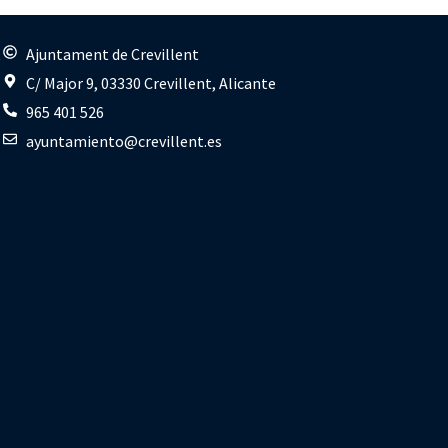
s
Ajuntament de Crevillent
C/ Major 9, 03330 Crevillent, Alicante
965 401 526
ayuntamiento@crevillent.es