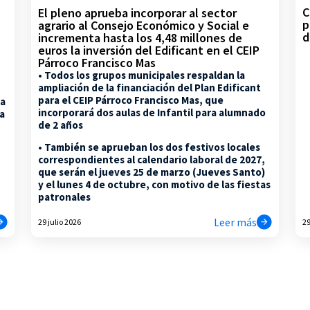
C
El pleno aprueba incorporar al sector
p
agrario al Consejo Económico y Social e
d
incrementa hasta los 4,48 millones de
euros la inversión del Edificant en el CEIP
Párroco Francisco Mas
• Todos los grupos municipales respaldan la
ampliación de la financiación del Plan Edificant
para el CEIP Párroco Francisco Mas, que
la
incorporará dos aulas de Infantil para alumnado
na
de 2 años
• También se aprueban los dos festivos locales
correspondientes al calendario laboral de 2027,
que serán el jueves 25 de marzo (Jueves Santo)
y el lunes 4 de octubre, con motivo de las fiestas
patronales
Leer más
29 julio 2026
29