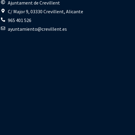
s
Ajuntament de Crevillent
C/ Major 9, 03330 Crevillent, Alicante
965 401 526
ayuntamiento@crevillent.es