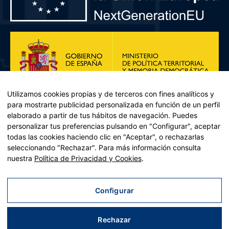
Utilizamos cookies propias y de terceros con fines analíticos y
para mostrarte publicidad personalizada en función de un perfil
elaborado a partir de tus hábitos de navegación. Puedes
personalizar tus preferencias pulsando en "Configurar", aceptar
todas las cookies haciendo clic en "Aceptar", o rechazarlas
seleccionando "Rechazar". Para más información consulta
Plan de Recuperación, Transformación y Resiliencia – Financiado por
nuestra
Política de Privacidad y Cookies
.
la Unión Europea << Next Generation EU>> Mecanismo de
Recuperación y resiliencia, establecido por el Reglamento (UE)
2021/241 del Parlamento Europeo y del Consejo, de 12 de febrero
Configurar
de 2021. Componente 11, Inversión 2 del PRTR gestionado por el
Ministerio de Política territorial.
Rechazar