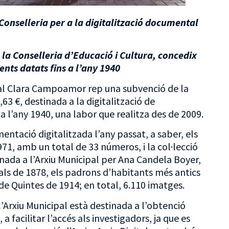
Conselleria per a la digitalització documental
 la Conselleria d’Educació i Cultura, concedix
nts datats fins a l’any 1940
ipal Clara Campoamor rep una subvenció de la
63 €, destinada a la digitalització de
 l’any 1940, una labor que realitza des de 2009.
ntació digitalitzada l’any passat, a saber, els
971, amb un total de 33 números, i la col·lecció
ada a l’Arxiu Municipal per Ana Candela Boyer,
s de 1878, els padrons d’habitants més antics
 de Quintes de 1914; en total, 6.110 imatges.
’Arxiu Municipal està destinada a l’obtenció
 facilitar l’accés als investigadors, ja que es