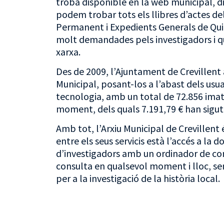
troba disponible en la web municipal, din
podem trobar tots els llibres d’actes de
Permanent i Expedients Generals de Quin
molt demandades pels investigadors i que
xarxa.
Des de 2009, l’Ajuntament de Crevillent a
Municipal, posant-los a l’abast dels usuar
tecnologia, amb un total de 72.856 imatge
moment, dels quals 7.191,79 € han sigut
Amb tot, l’Arxiu Municipal de Crevillent 
entre els seus servicis està l’accés a la
d’investigadors amb un ordinador de consu
consulta en qualsevol moment i lloc, sen
per a la investigació de la història local.