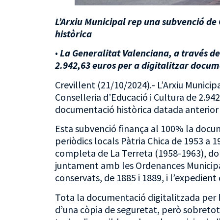
L’Arxiu Municipal rep una subvenció de 
històrica
•
La
Generalitat Valenciana, a través de
2.942,63 euros per a digitalitzar docume
Crevillent (21/10/2024).- L’Arxiu Munic
Conselleria d’Educació i Cultura de 2.942,
documentació històrica datada anterior a
Esta subvenció finança al 100% la docume
periòdics locals Pàtria Chica de 1953 a 1
completa de La Terreta (1958-1963), don
juntament amb les Ordenances Municipal
conservats, de 1885 i 1889, i l’expedient
Tota la documentació digitalitzada per l
d’una còpia de seguretat, però sobretot, a