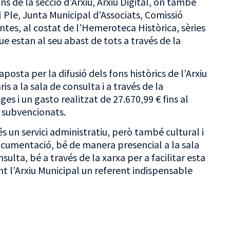
s de la secció d’Arxiu, Arxiu Digital, on també
l Ple, Junta Municipal d’Associats, Comissió
tes, al costat de l’Hemeroteca Històrica, sèries
 estan al seu abast de tots a través de la
posta per la difusió dels fons històrics de l’Arxiu
is a la sala de consulta i a través de la
s i un gasto realitzat de 27.670,99 € fins al
 subvencionats.
és un servici administratiu, però també cultural i
 documentació, bé de manera presencial a la sala
lta, bé a través de la xarxa per a facilitar esta
t l’Arxiu Municipal un referent indispensable