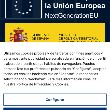
Utilizamos cookies propias y de terceros con fines analíticos y
para mostrarte publicidad personalizada en función de un perfil
elaborado a partir de tus hábitos de navegación. Puedes
personalizar tus preferencias pulsando en "Configurar", aceptar
todas las cookies haciendo clic en "Aceptar", o rechazarlas
seleccionando "Rechazar". Para más información consulta
Plan de Recuperación, Transformación y Resiliencia – Financiado por
nuestra
Política de Privacidad y Cookies
.
la Unión Europea << Next Generation EU>> Mecanismo de
Recuperación y resiliencia, establecido por el Reglamento (UE)
2021/241 del Parlamento Europeo y del Consejo, de 12 de febrero
Configurar
de 2021. Componente 11, Inversión 2 del PRTR gestionado por el
Ministerio de Política territorial.