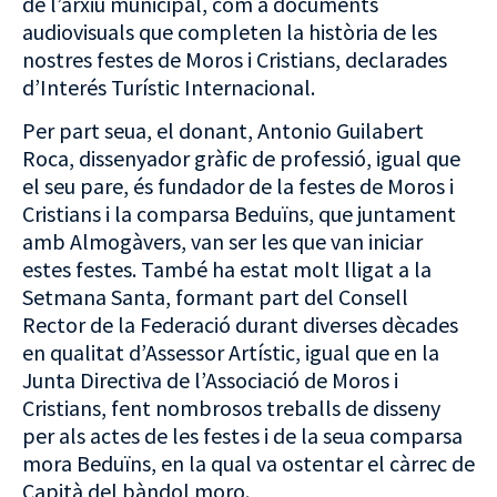
de l’arxiu municipal, com a documents
audiovisuals que completen la història de les
nostres festes de Moros i Cristians, declarades
d’Interés Turístic Internacional.
Per part seua, el donant, Antonio Guilabert
Roca, dissenyador gràfic de professió, igual que
el seu pare, és fundador de la festes de Moros i
Cristians i la comparsa Beduïns, que juntament
amb Almogàvers, van ser les que van iniciar
estes festes. També ha estat molt lligat a la
Setmana Santa, formant part del Consell
Rector de la Federació durant diverses dècades
en qualitat d’Assessor Artístic, igual que en la
Junta Directiva de l’Associació de Moros i
Cristians, fent nombrosos treballs de disseny
per als actes de les festes i de la seua comparsa
mora Beduïns, en la qual va ostentar el càrrec de
Capità del bàndol moro.