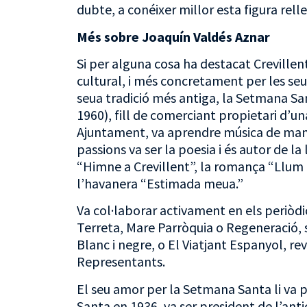
dubte, a conéixer millor esta figura relle
Més sobre Joaquín Valdés Aznar
Si per alguna cosa ha destacat Crevillent
cultural, i més concretament per les seues
seua tradició més antiga, la Setmana San
1960), fill de comerciant propietari d’un
Ajuntament, va aprendre música de maner
passions va ser la poesia i és autor de l
“Himne a Crevillent”, la romança “Llum 
l’havanera “Estimada meua.”
Va col·laborar activament en els periòdi
Terreta, Mare Parròquia o Regeneració, s
Blanc i negre, o El Viatjant Espanyol, rev
Representants.
El seu amor per la Setmana Santa li va po
Santa en 1936, va ser president de l’anti