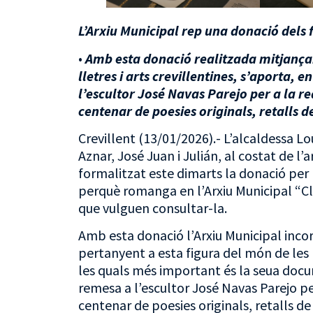
L’Arxiu Municipal rep una donació dels
•
Amb esta donació realitzada mitjançan
lletres i arts crevillentines, s’aporta,
l’escultor José Navas Pare
jo
per a la re
centenar de poesies originals, retalls d
Crevillent (13/01/2026).- L’alcaldessa Lou
Aznar, José Juan i Julián, al costat de l
formalitzat este dimarts la donació per 
perquè romanga en l’Arxiu Municipal “Cl
que vulguen consultar-la.
Amb esta donació l’Arxiu Municipal incor
pertanyent a esta figura del món de les ll
les quals més important és la seua doc
remesa a l’escultor José Navas Parejo per
centenar de poesies originals, retalls de