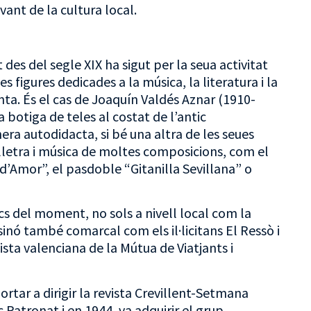
vant de la cultura local.
 des del segle XIX ha sigut per la seua activitat
 figures dedicades a la música, la literatura i la
ta. És el cas de Joaquín Valdés Aznar (1910-
a botiga de teles al costat de l’antic
a autodidacta, si bé una altra de les seues
a lletra i música de moltes composicions, com el
d’Amor”, el pasdoble “Gitanilla Sevillana” o
cs del moment, no sols a nivell local com la
inó també comarcal com els il·licitans El Ressò i
ista valenciana de la Mútua de Viatjants i
rtar a dirigir la revista Crevillent-Setmana
c Patronat i en 1944, va adquirir el grup