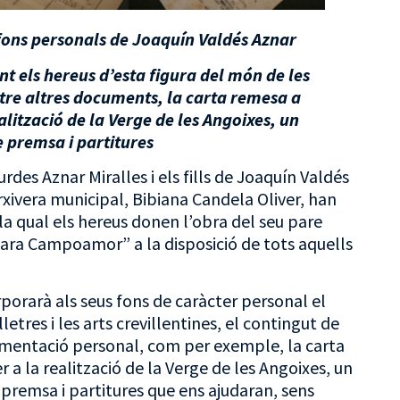
 fons personals de Joaquín Valdés Aznar
t els hereus d’esta figura del món de les
 entre altres documents, la carta remesa a
alització de la Verge de les Angoixes, un
e premsa i partitures
rdes Aznar Miralles i els fills de Joaquín Valdés
’arxivera municipal, Bibiana Candela Oliver, han
la qual els hereus donen l’obra del seu pare
ara Campoamor” a la disposició de tots aquells
porarà als seus fons de caràcter personal el
etres i les arts crevillentines, el contingut de
umentació personal, com per exemple, la carta
 a la realització de la Verge de les Angoixes, un
 premsa i partitures que ens ajudaran, sens