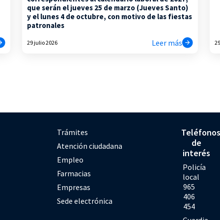
que serán el jueves 25 de marzo (Jueves Santo)
y el lunes 4 de octubre, con motivo de las fiestas
patronales
Leer más
29 julio 2026
29
Teléfono
Trámites
de
Atención ciudadana
interés
Empleo
Policía
Farmacias
local
965
Empresas
406
Sede electrónica
454