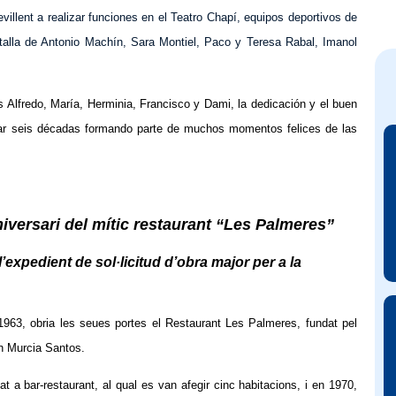
illent a realizar funciones en el Teatro Chapí, equipos deportivos de
 talla de Antonio Machín, Sara Montiel, Paco y Teresa Rabal, Imanol
s Alfredo, María, Herminia, Francisco y Dami, la dedicación y el buen
levar seis décadas formando parte de muchos momentos felices de las
iversari del mític restaurant “Les Palmeres”
’expedient de sol·licitud d’obra major per a la
 1963, obria les seues portes el Restaurant Les Palmeres, fundat pel
n Murcia Santos.
t a bar-restaurant, al qual es van afegir cinc habitacions, i en 1970,