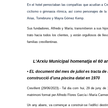
En el hotel pernoctaban las compañías que acudían a Crev
ciclismo o gimnasia rítmica, así como personajes de la
Arias, Torrebruno y Mayra Gómez Kemp.
Sus fundadores, Alfredo y María, transmitieron a sus hijo
trato hacia todos los clientes, y están orgullosos de l
familias crevillentinas.
L’Arxiu Municipal homenatja el 60 an
•
EL document del mes de juliol es tracta de l
construcció d’una piscina datat en 1970
Crevillent (2
9
/06/2023).- Tal dia com hui, 29 de juny de
matrimoni format per Alfredo Flores García i María Carme
Un any abans, va començar a construir-se l’edifici destina