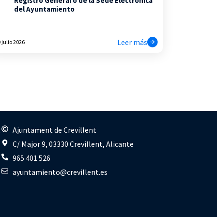
Registro General o de la Sede Electrónica
del Ayuntamiento
Leer más
 julio 2026
s
Ajuntament de Crevillent
C/ Major 9, 03330 Crevillent, Alicante
965 401 526
ayuntamiento@crevillent.es