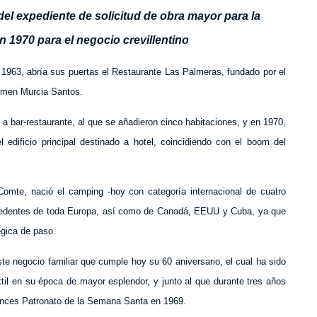
del expediente de solicitud de obra mayor para la
 1970 para el negocio crevillentino
e 1963, abría sus puertas el Restaurante Las Palmeras, fundado por el
armen Murcia Santos.
 a bar-restaurante, al que se añadieron cinco habitaciones, y en 1970,
 edificio principal destinado a hotel, coincidiendo con el boom del
mte, nació el camping -hoy con categoría internacional de cuatro
procedentes de toda Europa, así como de Canadá, EEUU y Cuba, ya que
égica de paso.
e negocio familiar que cumple hoy su 60 aniversario, el cual ha sido
xtil en su época de mayor esplendor, y junto al que durante tres años
tonces Patronato de la Semana Santa en 1969.