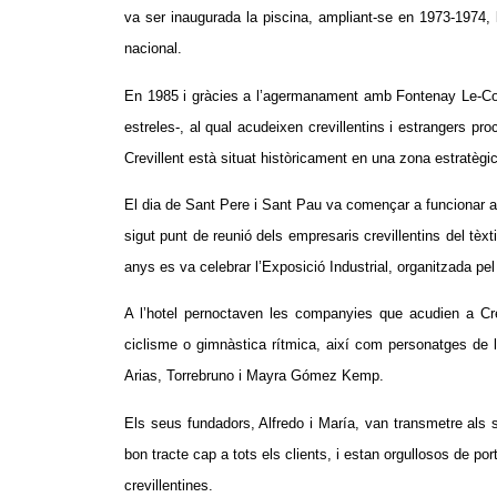
va ser inaugurada la piscina, ampliant-se en 1973-1974, l’
nacional.
En 1985 i gràcies a l’agermanament amb Fontenay Le-Com
estreles-, al qual acudeixen crevillentins i estrangers p
Crevillent està situat històricament en una zona estratègi
El dia de Sant Pere i Sant Pau va començar a funcionar aq
sigut punt de reunió dels empresaris crevillentins del tèxt
anys es va celebrar l’Exposició Industrial, organitzada p
A l’hotel pernoctaven les companyies que acudien a Crev
ciclisme o gimnàstica rítmica, així com personatges de 
Arias, Torrebruno i Mayra Gómez Kemp.
Els seus fundadors, Alfredo i María, van transmetre als se
bon tracte cap a tots els clients, i estan orgullosos de p
crevillentines.