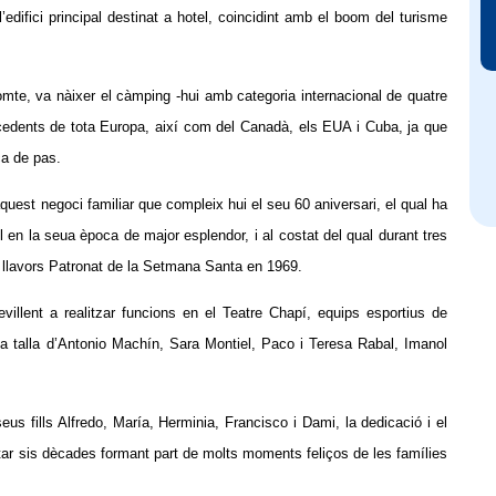
edifici principal destinat a hotel, coincidint amb el boom del turisme
te, va nàixer el càmping -hui amb categoria internacional de quatre
rocedents de tota Europa, així com del Canadà, els EUA i Cuba, ja que
ca de pas.
uest negoci familiar que compleix hui el seu 60 aniversari, el qual ha
il en la seua època de major esplendor, i al costat del qual durant tres
el llavors Patronat de la Setmana Santa en 1969.
illent a realitzar funcions en el Teatre Chapí, equips esportius de
la talla d’Antonio Machín, Sara Montiel, Paco i Teresa Rabal, Imanol
us fills Alfredo, María, Herminia, Francisco i Dami, la dedicació i el
ortar sis dècades formant part de molts moments feliços de les famílies