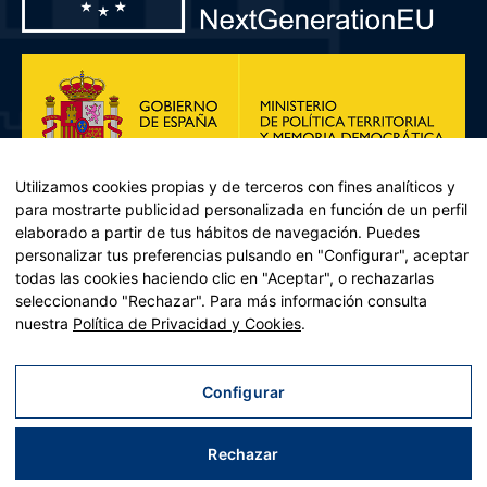
Utilizamos cookies propias y de terceros con fines analíticos y
para mostrarte publicidad personalizada en función de un perfil
elaborado a partir de tus hábitos de navegación. Puedes
personalizar tus preferencias pulsando en "Configurar", aceptar
todas las cookies haciendo clic en "Aceptar", o rechazarlas
seleccionando "Rechazar". Para más información consulta
Plan de Recuperación, Transformación y Resiliencia – Financiado por
nuestra
Política de Privacidad y Cookies
.
la Unión Europea << Next Generation EU>> Mecanismo de
Recuperación y resiliencia, establecido por el Reglamento (UE)
2021/241 del Parlamento Europeo y del Consejo, de 12 de febrero
Configurar
de 2021. Componente 11, Inversión 2 del PRTR gestionado por el
Ministerio de Política territorial.
Rechazar