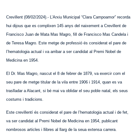
Crevillent (08/02/2024).- L’Arxiu Municipal “Clara Campoamor” recorda
hui dijous que es complixen 145 anys del naixement a Crevillent de
Francisco Juan de Mata Mas Magro, fill de Francisco Mas Candela i
de Teresa Magro. Este metge de professió és considerat el pare de
l’hematologia actual i va arribar a ser candidat al Premi Nobel de
Medicina en 1954.
El Dr. Mas Magro, nascut el 8 de febrer de 1879, va exercir com el
seu pare de metge titular de la vila entre 1906 i 1914, quan es va
traslladar a Alacant, si bé mai va oblidar el seu poble natal, els seus
costums i tradicions.
Este crevillentí és considerat el pare de l’hematologia actual i de fet,
va ser candidat al Premi Nobel de Medicina en 1954, publicant
nombrosos articles i llibres al llarg de la seua extensa carrera.