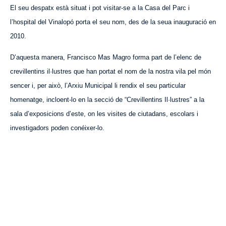
El seu despatx està situat i pot visitar-se a la Casa del Parc i
l’hospital del Vinalopó porta el seu nom, des de la seua inauguració en
2010.
D’
aquesta
manera, Francisco Mas Magro forma part de l’elenc de
crevillentins il·lustres que han portat el nom de la nostra vila pel món
sencer i, per això, l’Arxiu Municipal li rendix el seu particular
homenatge, incloent-lo en la secció de “Crevillentins Il·lustres” a la
sala d’exposicions d’este, on les visites de ciutadans, escolars i
investigadors poden conéixer-lo.