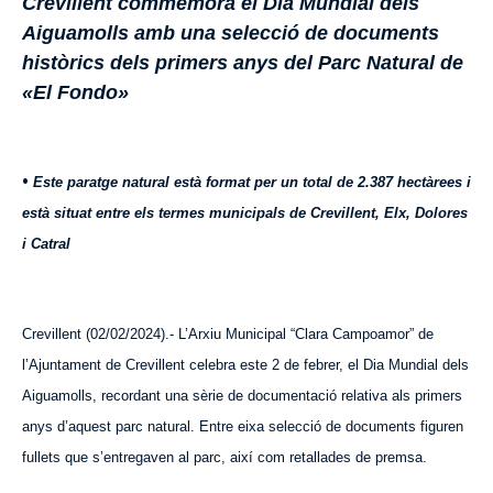
Crevillent commemora el Dia Mundial dels
Aiguamolls amb una selecció de documents
històrics dels primers anys del Parc Natural de
«El Fondo»
•
Este paratge natural està format per un total de 2.387 hectàrees i
està situat entre els termes municipals de Crevillent, Elx, Dolores
i Catral
Crevillent (
02
/0
2
/2024).- L’Arxiu Municipal “Clara Campoamor” de
l’Ajuntament de Crevillent celebra este 2 de febrer, el Dia Mundial dels
Aiguamolls, recordant una sèrie de documentació relativa als primers
anys d’
aquest
parc natural. Entre eixa selecció de documents figuren
fullets que s’entregaven al parc, així com retallades de premsa.