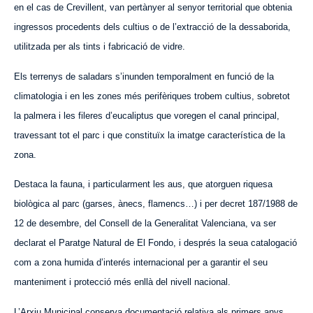
en el cas de Crevillent, van pertànyer al senyor territorial que obtenia
ingressos procedents dels cultius o de l’extracció de la dessaborida,
utilitzada per als tints i fabricació de vidre.
Els terrenys de saladars s’inunden temporalment en funció de la
climatologia i en les zones més perifèriques trobem cultius, sobretot
la palmera i les fileres d’eucaliptus que voregen el canal principal,
travessant tot el parc i que constituïx la imatge característica de la
zona.
Destaca la fauna, i particularment les aus, que atorguen riquesa
biològica al parc (garses, ànecs, flamencs…) i per decret 187/1988 de
12 de desembre, del Consell de la Generalitat Valenciana, va ser
declarat el Paratge Natural
de El
Fondo, i després la seua catalogació
com a zona humida d’interés internacional per a garantir el seu
manteniment i protecció més enllà del nivell nacional.
L’Arxiu Municipal conserva documentació relativa als primers anys