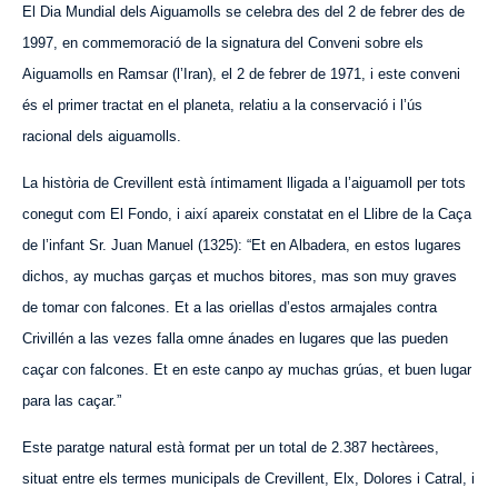
El Dia Mundial dels Aiguamolls se celebra des del 2 de febrer des de
1997, en commemoració de la signatura del Conveni sobre els
Aiguamolls en Ramsar (l’Iran), el 2 de febrer de 1971, i este conveni
és el primer tractat en el planeta, relatiu a la conservació i l’ús
racional dels aiguamolls.
La història de Crevillent està íntimament lligada a l’aiguamoll per tots
conegut com
El
Fondo, i així apareix constatat en el Llibre de la Caça
de l’infant Sr. Juan Manuel (1325): “Et en Albadera, en estos lugares
dichos, ay muchas garças et muchos bitores, mas son muy graves
de tomar con falcones. Et a las oriellas d’estos armajales contra
Crivillén a las vezes falla omne ánades en lugares que las pueden
caçar con falcones. Et en este canpo ay muchas grúas, et buen lugar
para las caçar.”
Este paratge natural està format per un total de 2.387 hectàrees,
situat entre els termes municipals de Crevillent, Elx, Dolores i Catral
, i