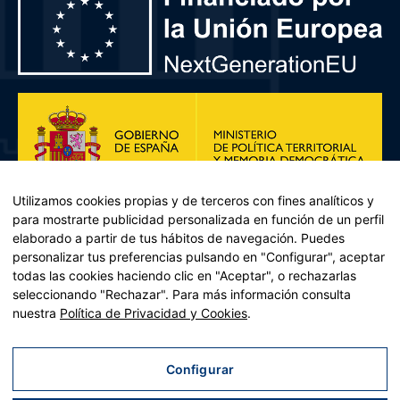
Utilizamos cookies propias y de terceros con fines analíticos y
para mostrarte publicidad personalizada en función de un perfil
elaborado a partir de tus hábitos de navegación. Puedes
personalizar tus preferencias pulsando en "Configurar", aceptar
todas las cookies haciendo clic en "Aceptar", o rechazarlas
seleccionando "Rechazar". Para más información consulta
Plan de Recuperación, Transformación y Resiliencia – Financiado por
nuestra
Política de Privacidad y Cookies
.
la Unión Europea << Next Generation EU>> Mecanismo de
Recuperación y resiliencia, establecido por el Reglamento (UE)
2021/241 del Parlamento Europeo y del Consejo, de 12 de febrero
Configurar
de 2021. Componente 11, Inversión 2 del PRTR gestionado por el