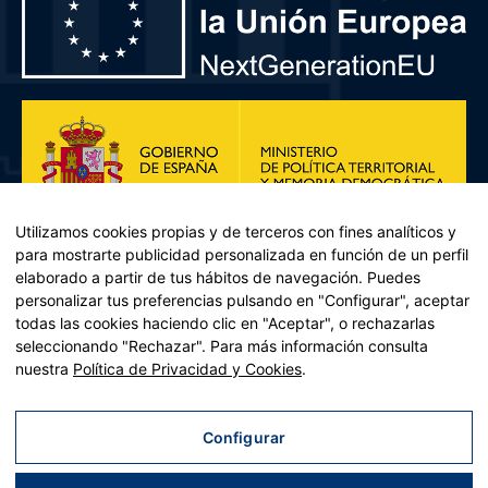
Utilizamos cookies propias y de terceros con fines analíticos y
para mostrarte publicidad personalizada en función de un perfil
elaborado a partir de tus hábitos de navegación. Puedes
personalizar tus preferencias pulsando en "Configurar", aceptar
todas las cookies haciendo clic en "Aceptar", o rechazarlas
seleccionando "Rechazar". Para más información consulta
Plan de Recuperación, Transformación y Resiliencia – Financiado por
nuestra
Política de Privacidad y Cookies
.
la Unión Europea << Next Generation EU>> Mecanismo de
Recuperación y resiliencia, establecido por el Reglamento (UE)
2021/241 del Parlamento Europeo y del Consejo, de 12 de febrero
Configurar
de 2021. Componente 11, Inversión 2 del PRTR gestionado por el
Ministerio de Política territorial.