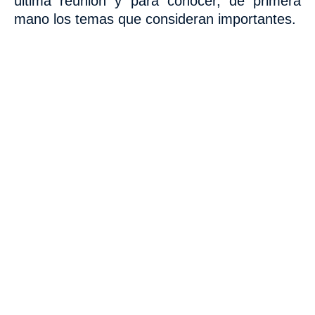
última reunión
y para conocer, de primera
mano los temas que consideran importantes.
VISITA CREVILLENT