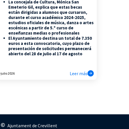
La concejala de Cultura, Mónica San
Emeterio Gil, explica que estas becas
están dirigidas a alumnos que cursaron,
durante el curso académico 2024-2025,
estudios oficiales de música, danza o artes
escénicas a partir de 5.º curso de
enseñanzas medias o profesionales
El Ayuntamiento destina un total de 7.350
euros a esta convocatoria, cuyo plazo de
presentación de solicitudes permanecerá
abierto del 28 de julio al 17 de agosto
Leer más
 julio 2026
s
Ajuntament de Crevillent