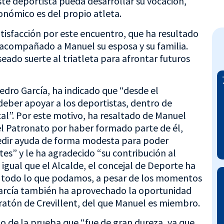
te deportista pueda desarrollar su vocación,
onómico es del propio atleta.
tisfacción por este encuentro, que ha resultado
 acompañado a Manuel su esposa y su familia.
eado suerte al triatleta para afrontar futuros
edro García, ha indicado que “desde el
eber apoyar a los deportistas, dentro de
cal”. Por este motivo, ha resaltado de Manuel
el Patronato por haber formado parte de él,
pedir ayuda de forma modesta para poder
es” y le ha agradecido “su contribución al
igual que el Alcalde, el concejal de Deporte ha
 todo lo que podamos, a pesar de los momentos
García también ha aprovechado la oportunidad
Maratón de Crevillent, del que Manuel es miembro.
do de la prueba que “fue de gran dureza, ya que