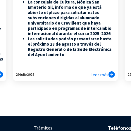
La concejala de Cultura, Mónica San
Emeterio Gil, informa de que ya está
abierto el plazo para solicitar estas
subvenciones dirigidas al alumnado
universitario de Crevillent que haya
participado en programas de intercambio
o
internacional durante el curso 2025-2026
Las solicitudes podrán presentarse hasta
el próximo 28 de agosto a través del
,
Registro General o de la Sede Electrónica
)
del Ayuntamiento
as
Leer más
29 julio 2026
29
Teléfono
Trámites