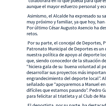
“colaborará en lo que pueda para que es
aunque el mayor esfuerzo personal y ec
Asimismo, el Alcalde ha expresado su sa
muy próximo y familiar, ya que hoy, han
Por último César Augusto Asencio ha des
retos.
Por su parte, el concejal de Deportes, P
Patronato Municipal de Deportes es un d
nuestra política de apoyo al deporte lo
que, siendo conocedor de la situación d
“hiciera gala de su buena voluntad al 
desarrollar sus proyectos más important
engrandecimiento del deporte local”. Al 
señalado que “apoyaremos a Manuel en
difíciles que estamos pasando”. Pedro 
para felicitar al triatleta y al Club de 
El deportista, por su parte, ha destaca