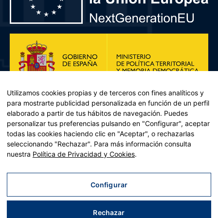
Utilizamos cookies propias y de terceros con fines analíticos y
para mostrarte publicidad personalizada en función de un perfil
elaborado a partir de tus hábitos de navegación. Puedes
personalizar tus preferencias pulsando en "Configurar", aceptar
todas las cookies haciendo clic en "Aceptar", o rechazarlas
seleccionando "Rechazar". Para más información consulta
Plan de Recuperación, Transformación y Resiliencia – Financiado por
nuestra
Política de Privacidad y Cookies
.
la Unión Europea << Next Generation EU>> Mecanismo de
Recuperación y resiliencia, establecido por el Reglamento (UE)
2021/241 del Parlamento Europeo y del Consejo, de 12 de febrero
Configurar
de 2021. Componente 11, Inversión 2 del PRTR gestionado por el
Ministerio de Política territorial.
Rechazar