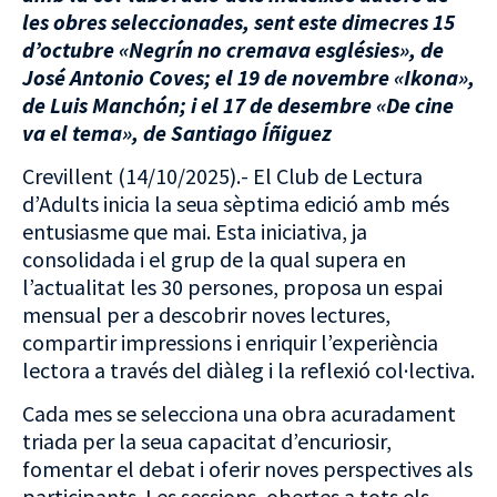
les obres seleccionades, sent este dimecres 15
d’octubre «Negrín no cremava esglésies», de
José Antonio Coves; el 19 de novembre «Ikona»,
de Luis Manchón; i el 17 de desembre «De cine
va el tema», de Santiago Íñiguez
Crevillent (14/10/2025).- El Club de Lectura
d’Adults inicia la seua sèptima edició amb més
entusiasme que mai. Esta iniciativa, ja
consolidada i el grup de la qual supera en
l’actualitat les 30 persones, proposa un espai
mensual per a descobrir noves lectures,
compartir impressions i enriquir l’experiència
lectora a través del diàleg i la reflexió col·lectiva.
Cada mes se selecciona una obra acuradament
triada per la seua capacitat d’encuriosir,
fomentar el debat i oferir noves perspectives als
participants. Les sessions, obertes a tots els