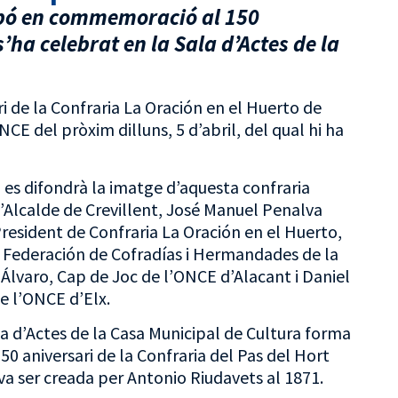
upó en commemoració al 150
s’ha celebrat en la Sala d’Actes de la
ri de la Confraria
La Oración en el Huerto
de
CE del pròxim dilluns, 5 d’abril, del qual hi ha
 es difondrà la imatge d’aquesta confraria
 l’Alcalde de Crevillent, José Manuel Penalva
President de Confraria
La Oración en el Huerto
,
a
Federación de Cofradías i Hermandades de la
o Álvaro, Cap de Joc de l’ONCE d’Alacant i Daniel
e l’ONCE d’Elx.
a d’Actes de la Casa Municipal de Cultura forma
0 aniversari de la Confraria del Pas del Hort
 va ser creada per Antonio Riudavets al 1871.