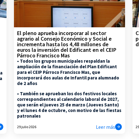
C
El pleno aprueba incorporar al sector
p
agrario al Consejo Económico y Social e
d
incrementa hasta los 4,48 millones de
euros la inversión del Edificant en el CEIP
Párroco Francisco Mas
• Todos los grupos municipales respaldan la
ampliación de la financiación del Plan Edificant
para el CEIP Párroco Francisco Mas, que
la
incorporará dos aulas de Infantil para alumnado
na
de 2 años
• También se aprueban los dos festivos locales
correspondientes al calendario laboral de 2027,
que serán el jueves 25 de marzo (Jueves Santo)
y el lunes 4 de octubre, con motivo de las fiestas
patronales
Leer más
29 julio 2026
29