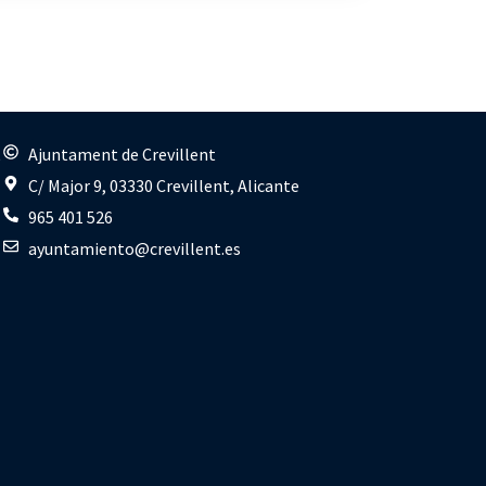
s
Ajuntament de Crevillent
C/ Major 9, 03330 Crevillent, Alicante
965 401 526
ayuntamiento@crevillent.es