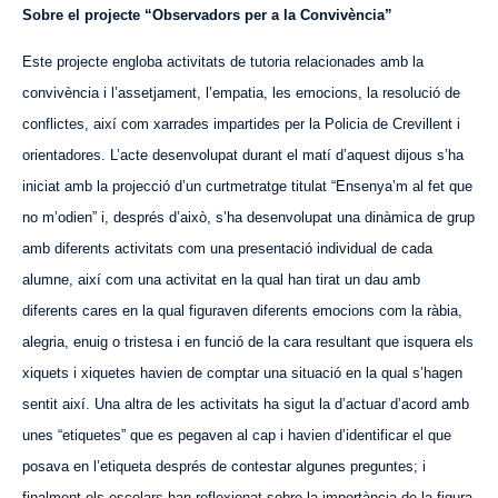
Sobre el projecte “Observadors per a la Convivència”
Este projecte engloba activitats de tutoria relacionades amb la
convivència i l’assetjament, l’empatia, les emocions, la resolució de
conflictes, així com xarrades impartides per la Policia de Crevillent i
orientadores. L’acte desenvolupat durant el matí d’
aquest
dijous s’ha
iniciat amb la projecció d’un curtmetratge titulat “Ensenya’m al fet que
no m’odien” i, després d’això, s’ha desenvolupat una dinàmica de grup
amb diferents activitats com una presentació individual de cada
alumne, així com una activitat en la qual han tirat un dau amb
diferents cares en la qual figuraven diferents emocions com la ràbia,
alegria, enuig o tristesa i en funció de la cara resultant que isquera els
xiquets i xiquetes havien de comptar una situació en la qual s’hagen
sentit així. Una altra de les activitats ha sigut la d’actuar d’acord amb
unes “etiquetes” que es pegaven al cap i havien d’identificar el que
posava en l’etiqueta després de contestar algunes preguntes; i
finalment els escolars han reflexionat sobre la importància de la figura