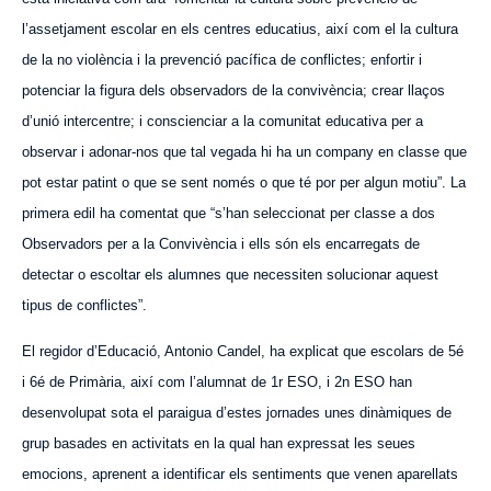
l’assetjament escolar en els centres educatius, així com el la cultura
de la no violència i la prevenció pacífica de conflictes; enfortir i
potenciar la figura dels observadors de la convivència; crear llaços
d’unió intercentr
e
; i conscienciar a la comunitat educativa per a
observar i adonar-nos que tal vegada hi ha un company en classe que
pot estar patint o que se sent només o que té por per algun motiu”. La
primera edil ha comentat que “s’han seleccionat per classe a dos
Observadors per a la Convivència i ells són els encarregats de
detectar o escoltar els alumnes que necessiten solucionar
aquest
tipus de conflictes”.
El regidor d’Educació, Antonio Candel, ha explicat que escolars de 5é
i 6é de Primària, així com l’alumnat de 1r ESO, i 2n ESO han
desenvolupat sota el paraigua d’estes jornades unes dinàmiques de
grup basades en activitats en la qual han expressat les seues
emocions, aprenent a identificar els sentiments que venen aparellats