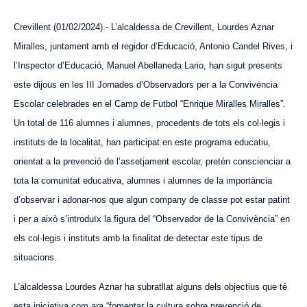
Crevillent (01/02/2024).- L’alcaldessa de Crevillent, L
ourdes
Aznar
Miralles, juntament amb el regidor d’Educació, Antonio Candel Rives, i
l’Inspector d’Educació, Manuel Abellaneda Lario, han sigut presents
este dijous en les III Jornades d’Observadors per a la Convivència
Escolar celebrades en el Camp de Futbol “Enrique Miralles Miralles”.
Un total de 116 alumnes i alumnes, procedents de tots els col·legis i
instituts de la localitat, han participat en este programa educatiu,
orientat a la prevenció de l’assetjament escolar, pretén conscienciar a
tota la comunitat educativa, alumnes i alumnes de la importància
d’observar i adonar-nos que algun company de classe pot estar patint
i per a això s’introduïx la figura del “Observador de la Convivència” en
els col·legis i instituts amb la finalitat de detectar este tipus de
situacions.
L’alcaldessa Lourdes Aznar ha subratllat alguns dels objectius que té
esta iniciativa com ara “fomentar la cultura sobre prevenció de