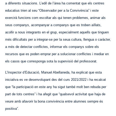
a diferents situacions. L’edil de l’àrea ha comentat que els centres
educatius trien al seu “Observador per a la Convivència” i este
exercirà funcions com escoltar als qui tenen problemes, animar als
seus companys, acompanyar a companys que es troben aïllats,
acollir a nous integrants en el grup, especialment aquells que tinguen
més dificultats per a integrar-se per la seua cultura, llengua o caràcter,
a més de detectar conflictes, informar els companys sobre els
recursos que es poden emprar per a solucionar conflictes i mediar en
els casos que corresponga sota la supervisió del professorat.
L’Inspector d’Educació, Manuel Abellaneda, ha explicat que esta
iniciativa es ve desenvolupant des del curs 2021/2022 i ha recalcat
que “la participació en este any ha sigut també molt ben rebuda per
part de tots centres” i ha afegit que “qualsevol activitat que haja de
veure amb afavorir la bona convivència entre alumnes sempre és
positiva”.