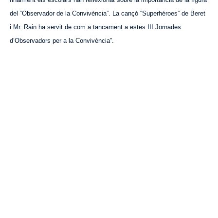
del “Observador de la Convivència”. La cançó “Superh
éroes
” de Beret
i Mr. Rain ha servit de com a tancament a estes III Jornades
d’Observadors per a la Convivència”.
VISITA CREVILLENT