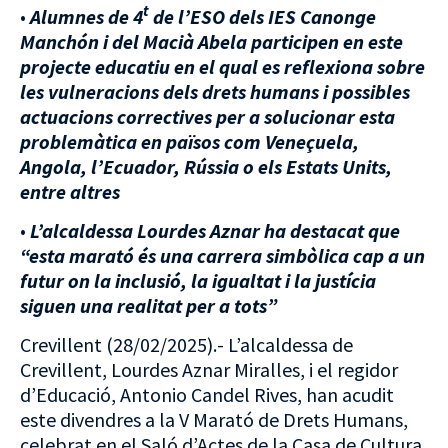
t
•
Alumnes de 4
de l’ESO dels IES Canonge
Manchón i del Macià Abela participen en este
projecte educatiu en el qual es reflexiona sobre
les vulneracions dels drets humans i possibles
actuacions correctives per a solucionar esta
problemàtica en països com Veneçuela,
Angola, l’Ecuador, Rússia o els Estats Units,
entre altres
•
L’alcaldessa Lourdes Aznar ha destacat que
“esta marató és una carrera simbòlica cap a un
futur on la inclusió, la igualtat i la justícia
siguen una realitat per a tots”
Crevillent (28/02/2025).- L’alcaldessa de
Crevillent, Lourdes Aznar Miralles, i el regidor
d’Educació, Antonio Candel Rives, han acudit
este divendres a la V Marató de Drets Humans,
celebrat en el Saló d’Actes de la Casa de Cultura