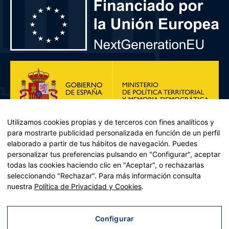
Utilizamos cookies propias y de terceros con fines analíticos y
para mostrarte publicidad personalizada en función de un perfil
elaborado a partir de tus hábitos de navegación. Puedes
personalizar tus preferencias pulsando en "Configurar", aceptar
todas las cookies haciendo clic en "Aceptar", o rechazarlas
seleccionando "Rechazar". Para más información consulta
Plan de Recuperación, Transformación y Resiliencia – Financiado por
nuestra
Política de Privacidad y Cookies
.
la Unión Europea << Next Generation EU>> Mecanismo de
Recuperación y resiliencia, establecido por el Reglamento (UE)
2021/241 del Parlamento Europeo y del Consejo, de 12 de febrero
Configurar
de 2021. Componente 11, Inversión 2 del PRTR gestionado por el