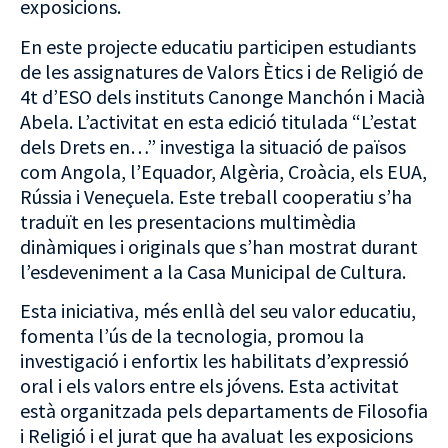
exposicions.
En este projecte educatiu participen estudiants
de les assignatures de Valors Ètics i de Religió de
4t d’ESO dels instituts Canonge Manchón i Macià
Abela. L’activitat en esta edició titulada “L’estat
dels Drets en…” investiga la situació de països
com Angola, l’Equador, Algèria, Croàcia, els EUA,
Rússia i Veneçuela. Este treball cooperatiu s’ha
traduït en les presentacions multimèdia
dinàmiques i originals que s’han mostrat durant
l’esdeveniment a la Casa Municipal de Cultura.
Esta iniciativa, més enllà del seu valor educatiu,
fomenta l’ús de la tecnologia, promou la
investigació i enfortix les habilitats d’expressió
oral i els valors entre els jóvens. Esta activitat
està organitzada pels departaments de Filosofia
i Religió i el jurat que ha avaluat les exposicions