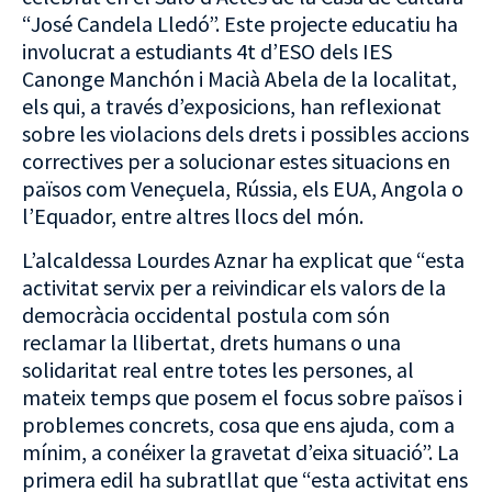
“José Candela Lledó”. Este projecte educatiu ha
involucrat a estudiants 4t d’ESO dels IES
Canonge Manchón i Macià Abela de la localitat,
els qui, a través d’exposicions, han reflexionat
sobre les violacions dels drets i possibles accions
correctives per a solucionar estes situacions en
països com Veneçuela, Rússia, els EUA, Angola o
l’Equador, entre altres llocs del món.
L’alcaldessa Lourdes Aznar ha explicat que “esta
activitat servix per a reivindicar els valors de la
democràcia occidental postula com són
reclamar la llibertat, drets humans o una
solidaritat real entre totes les persones, al
mateix temps que posem el focus sobre països i
problemes concrets, cosa que ens ajuda, com a
mínim, a conéixer la gravetat d’eixa situació”. La
primera edil ha subratllat que “esta activitat ens