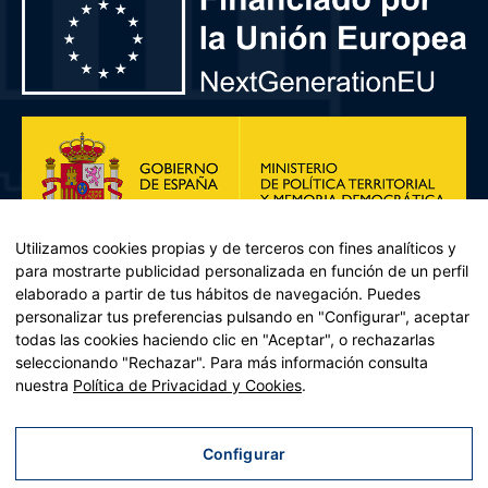
Utilizamos cookies propias y de terceros con fines analíticos y
para mostrarte publicidad personalizada en función de un perfil
elaborado a partir de tus hábitos de navegación. Puedes
personalizar tus preferencias pulsando en "Configurar", aceptar
todas las cookies haciendo clic en "Aceptar", o rechazarlas
seleccionando "Rechazar". Para más información consulta
Plan de Recuperación, Transformación y Resiliencia – Financiado por
nuestra
Política de Privacidad y Cookies
.
la Unión Europea << Next Generation EU>> Mecanismo de
Recuperación y resiliencia, establecido por el Reglamento (UE)
2021/241 del Parlamento Europeo y del Consejo, de 12 de febrero
Configurar
de 2021. Componente 11, Inversión 2 del PRTR gestionado por el