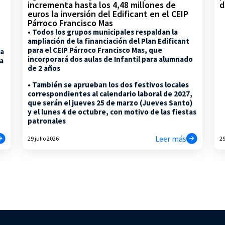
d
incrementa hasta los 4,48 millones de
euros la inversión del Edificant en el CEIP
Párroco Francisco Mas
• Todos los grupos municipales respaldan la
ampliación de la financiación del Plan Edificant
para el CEIP Párroco Francisco Mas, que
la
incorporará dos aulas de Infantil para alumnado
na
de 2 años
• También se aprueban los dos festivos locales
correspondientes al calendario laboral de 2027,
que serán el jueves 25 de marzo (Jueves Santo)
y el lunes 4 de octubre, con motivo de las fiestas
patronales
Leer más
29 julio 2026
29