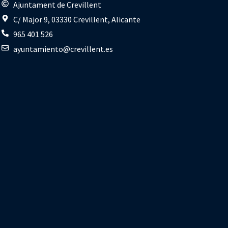
s
Ajuntament de Crevillent
C/ Major 9, 03330 Crevillent, Alicante
965 401 526
ayuntamiento@crevillent.es