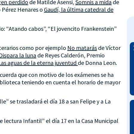
igen perdido
de Matilde Asensi,
Somnis a mida
de
 Pérez Henares o
Gaudí, la última catedral de
do: “Atando cabos”, “El jovencito Frankenstein”
iterarios como por ejemplo
No matarás
de Víctor
Dispara la luna
de Reyes Calderón, Premio
Las aguas de la eterna juventud
de Donna Leon.
recuerda que con motivo de los exámenes se ha
iblioteca teniendo en cuenta el horario de mayor
le” se trasladará el día 18 a san Felipe y a La
e lectura Infantil” el día 17 en la Casa Municipal