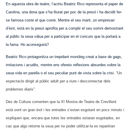
En aquesta obra de teatre, l’actriu Beatriz Rico representa el paper de
Carolina, una dona que s’ha lliurat per poc de la presó i ha decidit fer-
se famosa coste el que coste. Mentre el seu marit, un empresari
d’èxit, està en la presó aprofita per a complir el seu somni demostrant
al públic la seua vàlua per a participar en el concurs que la portarà a
la fama. Ho aconseguirà?
Beatriz Rico protagonitza un trepidant monòleg creat a base de gags,
imitacions i acudits, mentre ens ofereix reflexions absurdes sobre la
seua vida en parella o el seu peculiar punt de vista sobre la crisi.
“Un
espectacle dirigit al públic adult per a riure i desconnectar dels
problemes diaris”.
Des de Cultura comenten que la XI Mostra de Teatre de Crevillent
està sent un gran èxit i les entrades s’estan esgotant en pocs minuts i
expliquen que, encara que totes les entrades estaran esgotades, en
cas que algú retorne la seua per no poder utilitzar-la es repartiran