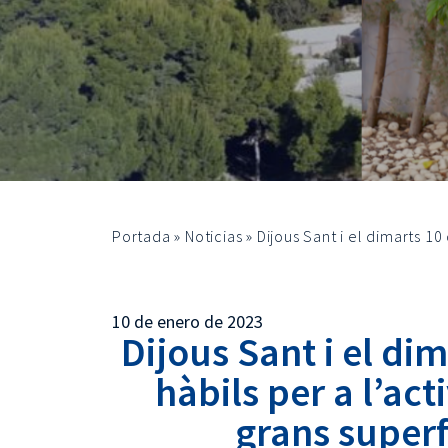
Portada
»
Noticias
»
Dijous Sant i el dimarts 10
10 de enero de 2023
Dijous Sant i el di
hàbils per a l’act
grans superf