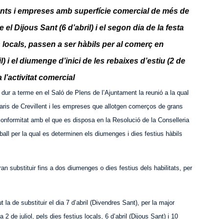
nts i empreses amb superfície comercial de més de
 el Dijous Sant (6 d’abril) i el segon dia de la festa
s locals, passen a ser hàbils per al comerç en
) i el diumenge d’inici de les rebaixes d’estiu (2 de
 l’activitat comercial
a dur a terme en el Saló de Plens de l’Ajuntament la reunió a la qual
ris de Crevillent i les empreses que allotgen comerços de grans
conformitat amb el que es disposa en la Resolució de la Conselleria
ll per la qual es determinen els diumenges i dies festius hàbils
n substituir fins a dos diumenges o dies festius dels habilitats, per
la de substituir el dia 7 d’abril (Divendres Sant), per la major
 2 de juliol, pels dies festius locals, 6 d’abril (Dijous Sant) i 10