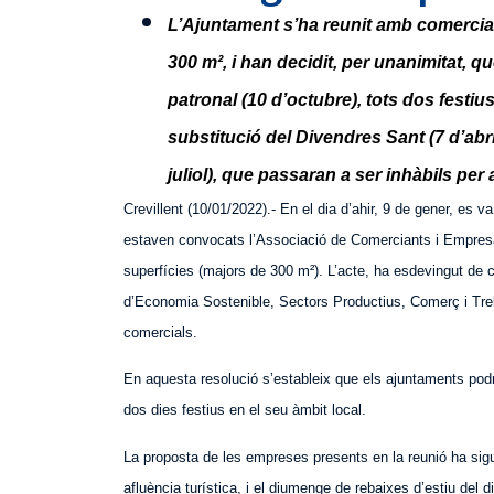
L’Ajuntament s’ha reunit amb comercia
300 m², i han decidit, per unanimitat, que
patronal (10 d’octubre), tots dos festiu
substitució del Divendres Sant (7 d’abril
juliol), que passaran a ser inhàbils per a
Crevillent (10/01/2022).- En el dia d’ahir, 9 de gener, es v
estaven convocats l’Associació de Comerciants i Empresa
superfícies (majors de 300 m²). L’acte, ha esdevingut de 
d’Economia Sostenible, Sectors Productius, Comerç i Treba
comercials.
En aquesta resolució s’estableix que els ajuntaments podra
dos dies festius en el seu àmbit local.
La proposta de les empreses presents en la reunió ha sigut 
afluència turística, i el diumenge de rebaixes d’estiu del dia