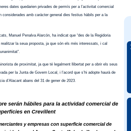
imeres dates quedarien privades de permís per a l’activitat comercial
 considerades amb caràcter general dies festius hàbils per a la
ercats, Manuel Penalva Alarcón, ha indicat que “des de la Regidoria
realitzar la seua proposta, ja que són els més interessats, i cal
unanimitat”.
rista de proximitat, ja que té legalment llibertat per a obrir els seus
vada per la Junta de Govern Local, i l’acord que s’hi adopte haurà de
ncia d’Alacant abans del 31 de gener de 2023.
re serán hábiles para la actividad comercial de
perficies en Crevillent
erciantes y empresas con superficie comercial de