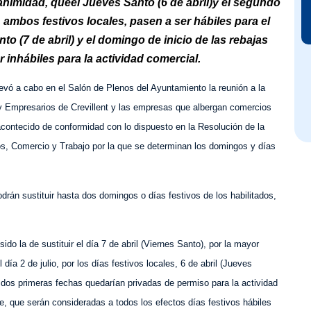
nimidad, queel Jueves Santo (6 de abril)y el segundo
), ambos festivos locales, pasen a ser hábiles para el
to (7 de abril) y el domingo de inicio de las rebajas
r inhábiles para la actividad comercial.
llevó a cabo en el Salón de Plenos del Ayuntamiento la reunión a la
 Empresarios de Crevillent y las empresas que albergan comercios
acontecido de conformidad con lo dispuesto en la Resolución de la
s, Comercio y Trabajo por la que se determinan los domingos y días
rán sustituir hasta dos domingos o días festivos de los habilitados,
do la de sustituir el día 7 de abril (Viernes Santo), por la mayor
día 2 de julio, por los días festivos locales, 6 de abril (Jueves
as dos primeras fechas quedarían privadas de permiso para la actividad
, que serán consideradas a todos los efectos días festivos hábiles