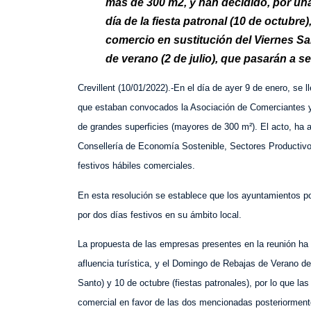
más de 300 m2, y han decidido, por una
día de la fiesta patronal (10 de octubre
comercio en sustitución del Viernes San
de verano (2 de julio), que pasarán a se
Crevillent (10/01/2022).-En el día de ayer 9 de enero, se 
que estaban convocados la Asociación de Comerciantes y
de grandes superficies (mayores de 300 m²). El acto, ha 
Consellería de Economía Sostenible, Sectores Productivo
festivos hábiles comerciales.
En esta resolución se establece que los ayuntamientos pod
por dos días festivos en su ámbito local.
La propuesta de las empresas presentes en la reunión ha si
afluencia turística, y el Domingo de Rebajas de Verano del 
Santo) y 10 de octubre (fiestas patronales), por lo que l
comercial en favor de las dos mencionadas posteriormente