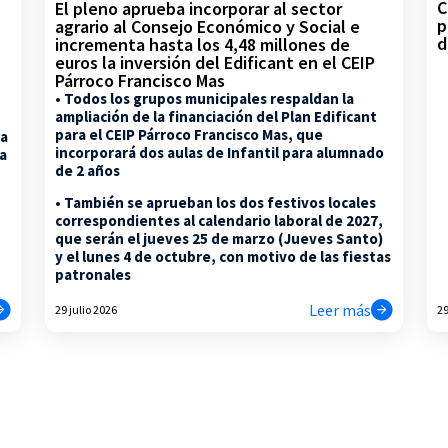
C
El pleno aprueba incorporar al sector
p
agrario al Consejo Económico y Social e
d
incrementa hasta los 4,48 millones de
euros la inversión del Edificant en el CEIP
Párroco Francisco Mas
• Todos los grupos municipales respaldan la
ampliación de la financiación del Plan Edificant
para el CEIP Párroco Francisco Mas, que
la
incorporará dos aulas de Infantil para alumnado
na
de 2 años
• También se aprueban los dos festivos locales
correspondientes al calendario laboral de 2027,
que serán el jueves 25 de marzo (Jueves Santo)
y el lunes 4 de octubre, con motivo de las fiestas
patronales
Leer más
29 julio 2026
29