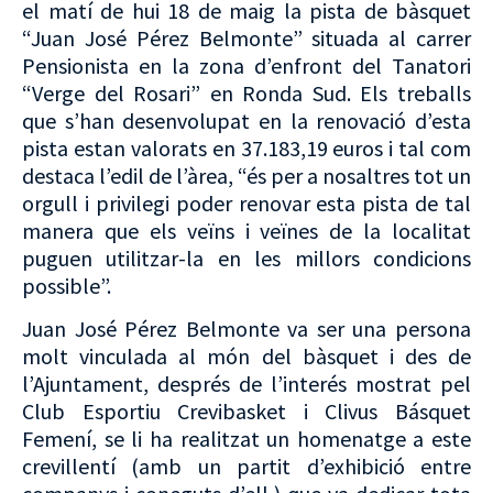
el matí de hui 18 de maig la pista de bàsquet
“Juan José Pérez Belmonte” situada al carrer
Pensionista en la zona d’enfront del Tanatori
“Verge del Rosari” en Ronda Sud. Els treballs
que s’han desenvolupat en la renovació d’esta
pista estan valorats en 37.183,19 euros i tal com
destaca l’edil de l’àrea, “és per a nosaltres tot un
orgull i privilegi poder renovar esta pista de tal
manera que els veïns i veïnes de la localitat
puguen utilitzar-la en les millors condicions
possible”.
Juan José Pérez Belmonte va ser una persona
molt vinculada al món del bàsquet i des de
l’Ajuntament, després de l’interés mostrat pel
Club Esportiu Crevibasket i Clivus Básquet
Femení, se li ha realitzat un homenatge a este
crevillentí (amb un partit d’exhibició entre