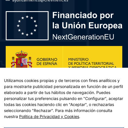
Utilizamos cookies propias y de terceros con fines analíticos y
para mostrarte publicidad personalizada en función de un perfil
elaborado a partir de tus hábitos de navegación. Puedes
personalizar tus preferencias pulsando en "Configurar", aceptar
todas las cookies haciendo clic en "Aceptar", o rechazarlas
seleccionando "Rechazar". Para más información consulta
Plan de Recuperación, Transformación y Resiliencia – Financiado por
nuestra
Política de Privacidad y Cookies
.
la Unión Europea << Next Generation EU>> Mecanismo de
Recuperación y resiliencia, establecido por el Reglamento (UE)