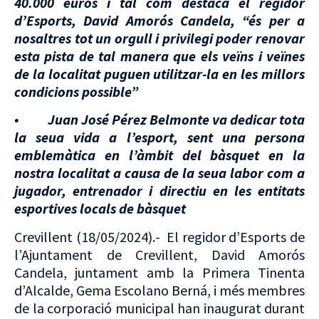
40.000 euros i tal com destaca el regidor
d’Esports, David Amorós Candela, “és per a
nosaltres tot un orgull i privilegi poder renovar
esta pista de tal manera que els veïns i veïnes
de la localitat puguen utilitzar-la en les millors
condicions possible”
• Juan José Pérez Belmonte va dedicar tota
la seua vida a l’esport, sent una persona
emblemàtica en l’àmbit del bàsquet en la
nostra localitat a causa de la seua labor com a
jugador, entrenador i directiu en les entitats
esportives locals de bàsquet
Crevillent (18/05/2024).- El regidor d’Esports de
l’Ajuntament de Crevillent, David Amorós
Candela, juntament amb la Primera Tinenta
d’Alcalde, Gema Escolano Berná, i més membres
de la corporació municipal han inaugurat durant