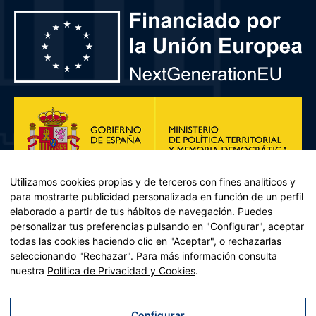
Utilizamos cookies propias y de terceros con fines analíticos y
para mostrarte publicidad personalizada en función de un perfil
elaborado a partir de tus hábitos de navegación. Puedes
personalizar tus preferencias pulsando en "Configurar", aceptar
todas las cookies haciendo clic en "Aceptar", o rechazarlas
seleccionando "Rechazar". Para más información consulta
Plan de Recuperación, Transformación y Resiliencia – Financiado por
nuestra
Política de Privacidad y Cookies
.
la Unión Europea << Next Generation EU>> Mecanismo de
Recuperación y resiliencia, establecido por el Reglamento (UE)
2021/241 del Parlamento Europeo y del Consejo, de 12 de febrero
Configurar