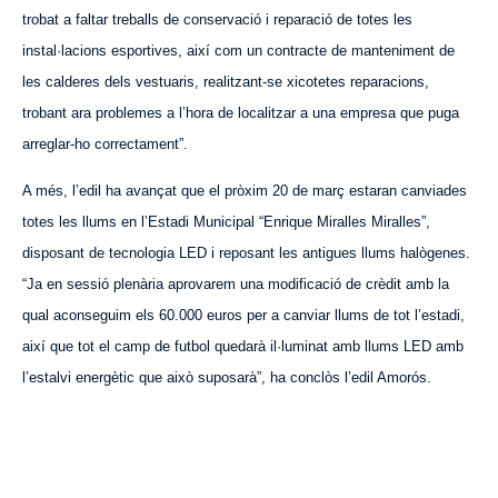
trobat a faltar treball
s
de conservació i reparació de totes les
instal·lacions esportives, així com un contracte de manteniment de
les calderes dels vestuaris, realitzant-se xicotetes reparacions,
trobant
ara
problemes a l’hora de localitzar a una empresa que puga
arreglar-ho correctament”.
A més, l’edil ha avançat que el pròxim 20 de març estaran canviades
totes les llums en l’Estadi Municipal “Enrique Miralles Miralles”,
disposant de tecnologia LED i reposant les antigues llums halògenes.
“Ja en sessió plenària aprov
arem
una modificació de crèdit amb la
qual aconseguim els 60.000 euros per a canviar llums de tot l’estadi,
així que tot el camp de futbol quedarà il·luminat amb llums LED amb
l’estalvi energètic que això suposarà”, ha conclòs l’edil Amorós.