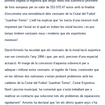
primera vegada la regidoria que dirigix rebrà una subvenció provinent
de fons europeus per un valor de 253.570,47 euros amb la finalitat
d’escometre una remodelació dels vestuaris de la Ciutat del Futbol
“Juanfran Torres”. L’edil ha explicat que “es tracta d’una inversió molt
important per l’estat en el qual es troben les instal·lacions i en poc
temps tindrem vestuaris nous i moderns que els esportistes
mereixen”.
David Amorós ha recordat que els vestuaris de la instal·lació esportiva
van ser construïts l’any 1994 i que, per això, precisen d’una especial
actuació. Al marge de la concessió d’
aquesta
subvenció per a
adequar i millorar estos vestuaris, el regidor de l’àrea, coneixedor que
en les últimes dos setmanes s’estan produint problemes amb les
calderes de la Ciutat del Futbol “Juanfran Torres”, Ciutat Esportiva
Nord i piscina municipal, ha comentat que s’està treballant per a
realitzar un contracte que solucione tots els problemes de reparacions
ràpidament”. Amorós ha declarat que “en els últims quatre anys s’ha