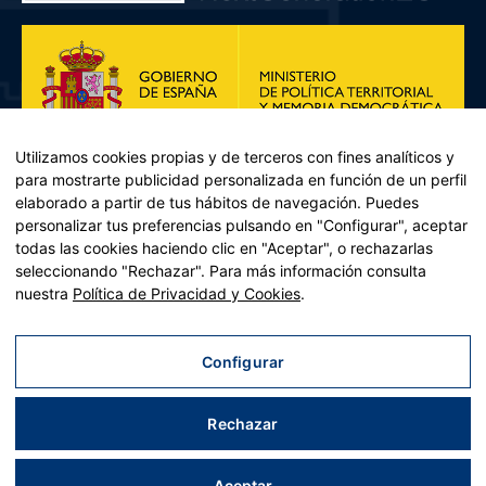
Utilizamos cookies propias y de terceros con fines analíticos y
para mostrarte publicidad personalizada en función de un perfil
elaborado a partir de tus hábitos de navegación. Puedes
personalizar tus preferencias pulsando en "Configurar", aceptar
todas las cookies haciendo clic en "Aceptar", o rechazarlas
seleccionando "Rechazar". Para más información consulta
Plan de Recuperación, Transformación y Resiliencia – Financiado por
nuestra
Política de Privacidad y Cookies
.
la Unión Europea << Next Generation EU>> Mecanismo de
Recuperación y resiliencia, establecido por el Reglamento (UE)
2021/241 del Parlamento Europeo y del Consejo, de 12 de febrero
Configurar
de 2021. Componente 11, Inversión 2 del PRTR gestionado por el
Ministerio de Política territorial.
Rechazar
Aviso legal
|
Política de privacidad
|
Política de cookies
|
Accesibilidad
|
Mapa web
| Desarrollado por
Tres
tristes
tigres
Aceptar