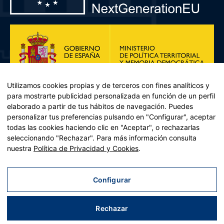
Utilizamos cookies propias y de terceros con fines analíticos y
para mostrarte publicidad personalizada en función de un perfil
elaborado a partir de tus hábitos de navegación. Puedes
personalizar tus preferencias pulsando en "Configurar", aceptar
todas las cookies haciendo clic en "Aceptar", o rechazarlas
seleccionando "Rechazar". Para más información consulta
Plan de Recuperación, Transformación y Resiliencia – Financiado por
nuestra
Política de Privacidad y Cookies
.
la Unión Europea << Next Generation EU>> Mecanismo de
Recuperación y resiliencia, establecido por el Reglamento (UE)
2021/241 del Parlamento Europeo y del Consejo, de 12 de febrero
Configurar
de 2021. Componente 11, Inversión 2 del PRTR gestionado por el
Ministerio de Política territorial.
Rechazar