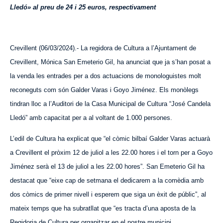
Lledó» al preu de 24 i 25 euros, respectivament
Crevillent (06/03/2024).- La regidora de Cultura a l’Ajuntament de
Crevillent, Mónica San Emeterio Gil, ha anunciat que ja s’han posat a
la venda les entrades per a dos actuacions de monologuistes molt
reconeguts com són Galder Var
a
s i Goyo Jiménez. Els monòlegs
tindran lloc a l’Auditori de la Casa Municipal de Cultura “José Candela
Lledó” amb capacitat per a al voltant de 1.000 persones.
L’edil de Cultura ha explicat que “el còmic bilbaí Galder Var
a
s actuarà
a Crevillent el pròxim 12 de juliol a les 22.00 hores i el torn per a Goyo
Jiménez serà el 13 de juliol a les 22.00 hores”. San Emeterio Gil ha
destacat que “eixe cap de setmana el dedicarem a la comèdia amb
dos còmics de primer nivell i esperem que siga un èxit de públic”, al
mateix temps que ha subratllat que “es tracta d’una aposta de la
Regidoria de Cultura per organitzar en el nostre municipi