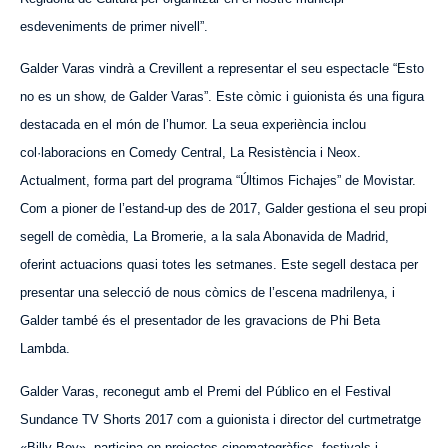
esdeveniments de primer nivell”.
Galder Var
a
s vindrà a Crevillent a representar el seu espectacle “
Esto
no es un show
, de Galder Var
a
s”. Este còmic i guionista és una figura
destacada en el món de l’humor. La seua experiència inclou
col·laboracions en Comedy Central, La Resistència i Neox.
Actualment, forma part del programa “Últim
os Fichajes
” de Movistar.
Com a pioner de l’estand-up des de 2017, Galder gestiona el seu propi
segell de comèdia, La Bromerie, a la sala Abonavida de Madrid,
oferint actuacions quasi totes les setmanes. Este segell destaca per
presentar una selecció de nous còmics de l’escena madrilenya, i
Galder també és el presentador de les gravacions de Phi Beta
Lambda.
Galder Var
a
s, reconegut amb el Premi del Público en el Festival
Sundance TV Shorts 2017 com a guionista i director del curtmetratge
«Billy Boy», participa en projectes cinematogràfics, festivals i