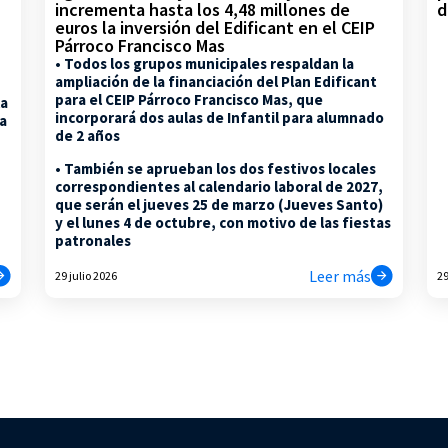
d
incrementa hasta los 4,48 millones de
euros la inversión del Edificant en el CEIP
Párroco Francisco Mas
• Todos los grupos municipales respaldan la
ampliación de la financiación del Plan Edificant
para el CEIP Párroco Francisco Mas, que
la
incorporará dos aulas de Infantil para alumnado
na
de 2 años
• También se aprueban los dos festivos locales
correspondientes al calendario laboral de 2027,
que serán el jueves 25 de marzo (Jueves Santo)
y el lunes 4 de octubre, con motivo de las fiestas
patronales
Leer más
29 julio 2026
29