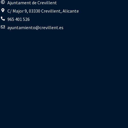
s
Ajuntament de Crevillent
C/ Major 9, 03330 Crevillent, Alicante
965 401 526
ayuntamiento@crevillent.es