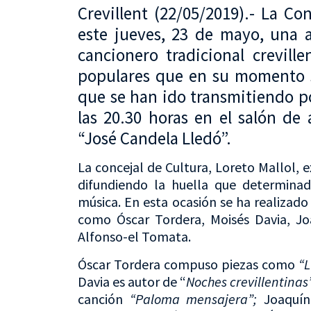
Crevillent (22/05/2019).- La Co
este jueves, 23 de mayo, una ac
cancionero tradicional crevill
populares que en su momento s
que se han ido transmitiendo por
las 20.30 horas en el salón de
“José Candela Lledó”.
La concejal de Cultura, Loreto Mallol, 
difundiendo la huella que determina
música. En esta ocasión se ha realizad
como Óscar Tordera, Moisés Davia, Jo
Alfonso-el Tomata.
Óscar Tordera compuso piezas como
“L
Davia es autor de “
Noches crevillentinas
canción
“Paloma mensajera”;
Joaquín