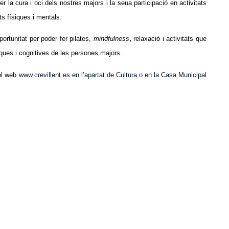
er la cura i oci dels nostres majors i la seua participació en activitats
s físiques i mentals.
ortunitat per poder fer pilates,
mindfulness
,
relaxació i activitats que
siques i cognitives de les persones majors.
el web
www.crevillent.es en l’apartat de Cultura o en la Casa Municipal