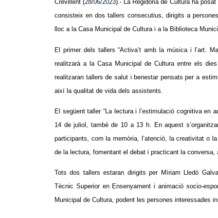
Crevillent (
28/06/2023
).- La Regidoria de Cultura ha posa
consisteix en dos tallers consecutius, dirigits a person
lloc a la Casa Municipal de Cultura i a la Biblioteca Munici
El primer dels tallers “Activa’t amb la música i l’art. Man
realitzarà a la Casa Municipal de Cultura entre els dies
realitzaran tallers de salut i benestar pensats per a estim
així la qualitat de vida dels assistents.
El següent taller “La lectura i l’estimulació cognitiva en a
14 de juliol, també de 10 a 13 h. En aquest s’organitzara
participants, com la memòria, l’atenció, la creativitat o l
de la lectura, fomentant el debat i practicant la conversa, 
Tots dos tallers estaran dirigits per Míriam Lledó Galv
Tècnic Superior en Ensenyament i animació socio-esport
Municipal de Cultura, podent les persones interessades insc