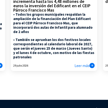
d
incrementa hasta los 4,48 millones de
euros la inversión del Edificant en el CEIP
Párroco Francisco Mas
• Todos los grupos municipales respaldan la
ampliación de la financiación del Plan Edificant
para el CEIP Párroco Francisco Mas, que
la
incorporará dos aulas de Infantil para alumnado
na
de 2 años
• También se aprueban los dos festivos locales
correspondientes al calendario laboral de 2027,
que serán el jueves 25 de marzo (Jueves Santo)
y el lunes 4 de octubre, con motivo de las fiestas
patronales
Leer más
29 julio 2026
29