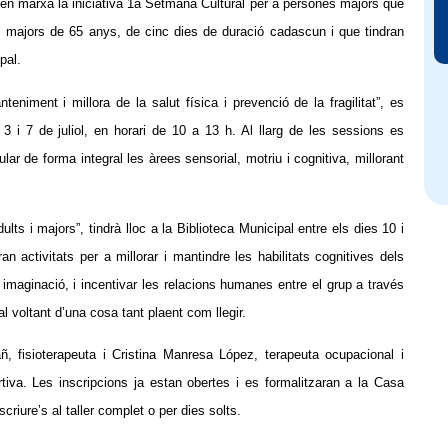
t en marxa la iniciativa 1a Setmana Cultural per a persones majors que
es majors de 65 anys, de cinc dies de duració cadascun i que tindran
pal.
teniment i millora de la salut física i prevenció de la fragilitat”, es
 3 i 7 de juliol, en horari de 10 a 13 h. Al llarg de les sessions es
ular de forma integral les àrees sensorial, motriu i cognitiva, millorant
dults i majors”, tindrà lloc a la Biblioteca Municipal entre els dies 10 i
n activitats per a millorar i mantindre les habilitats cognitives dels
a imaginació, i incentivar les relacions humanes entre el grup a través
al voltant d’una cosa tant plaent com llegir.
añ, fisioterapeuta i Cristina Manresa López, terapeuta ocupacional i
iva. Les inscripcions ja estan obertes i es formalitzaran a la Casa
riure’s al taller complet o per dies solts.