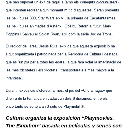
que han suposat un èxit de taquilla (amb els coneguts
blockbusters
),
que intenten recrear algun moment mític d’aquestes. Seran presents
les pel·lícules 300, Star Wars ep VI, la primera de Caçafantasmes,
las pel·lícules animades d’Astèrix i Obèlix, Retorn al futur, Mary
Poppins i Salveu el Soldat Ryan, així com la
sèrie Joc de Trons.
El regidor de l’àrea, Jesús Ruiz, explica que aquesta exposició ha
sigut organitzada i patrocinada per la Regidoria de Cultura i destaca
que és “un pla per a totes les edats, ja que farà volar la imaginació de
les més xicotetes i els xicotets i transportarà els més majors a la
infantesa”.
Durant l’exposició s’ofereix, a més, el joc del «Clic amagat» que
diferirà de la temàtica en cadascun dels 8 diorames; entre els
encertants se sortejaran 3 sets de Playmobil ®.
Cultura organiza la exposición “Playmovies.
The Exibition” basada en películas y series con