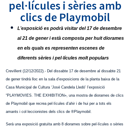
pel·lícules i sèries amb
clics de Playmobil
L’exposició es podrà visitar del 17 de desembre
al 21 de gener i està composta per huit diorames
en els quals es representen escenes de
diferents sèries i pel·lícules molt populars
Crevillent (12/12/2022).-
Del dissabte 17 de desembre al dissabte 21
de gener tindrà lloc en la sala d’exposicions de la planta baixa de la
Casa Municipal de Cultura ‘José Candela Lledó’ l’exposició
“
PLAYMOVIES. THE EXHIBITION», una mostra
de diorames de clics
de Playmobil que recrea pel·lícules d’ahir i de hui
per a tots els
amants i col·leccionistes dels clics de ®Playmobil.
Serà una exposició gratuïta amb 8 diorames sobre pel·lícules o sèries