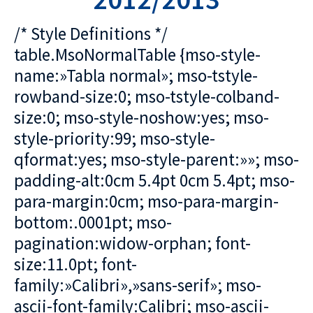
/* Style Definitions */
table.MsoNormalTable {mso-style-
name:»Tabla normal»; mso-tstyle-
rowband-size:0; mso-tstyle-colband-
size:0; mso-style-noshow:yes; mso-
style-priority:99; mso-style-
qformat:yes; mso-style-parent:»»; mso-
padding-alt:0cm 5.4pt 0cm 5.4pt; mso-
para-margin:0cm; mso-para-margin-
bottom:.0001pt; mso-
pagination:widow-orphan; font-
size:11.0pt; font-
family:»Calibri»,»sans-serif»; mso-
ascii-font-family:Calibri; mso-ascii-