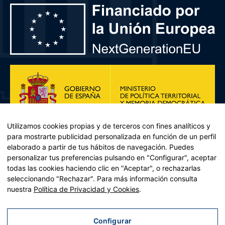
Utilizamos cookies propias y de terceros con fines analíticos y
para mostrarte publicidad personalizada en función de un perfil
elaborado a partir de tus hábitos de navegación. Puedes
personalizar tus preferencias pulsando en "Configurar", aceptar
todas las cookies haciendo clic en "Aceptar", o rechazarlas
seleccionando "Rechazar". Para más información consulta
Plan de Recuperación, Transformación y Resiliencia – Financiado por
nuestra
Política de Privacidad y Cookies
.
la Unión Europea << Next Generation EU>> Mecanismo de
Recuperación y resiliencia, establecido por el Reglamento (UE)
2021/241 del Parlamento Europeo y del Consejo, de 12 de febrero
Configurar