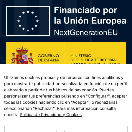
Utilizamos cookies propias y de terceros con fines analíticos y
para mostrarte publicidad personalizada en función de un perfil
elaborado a partir de tus hábitos de navegación. Puedes
personalizar tus preferencias pulsando en "Configurar", aceptar
todas las cookies haciendo clic en "Aceptar", o rechazarlas
seleccionando "Rechazar". Para más información consulta
Plan de Recuperación, Transformación y Resiliencia – Financiado por
nuestra
Política de Privacidad y Cookies
.
la Unión Europea << Next Generation EU>> Mecanismo de
Recuperación y resiliencia, establecido por el Reglamento (UE)