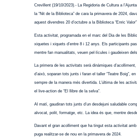
Crevillent (19/10/2023).- La Regidoria de Cultura a l’Ajunt
la “Nit de la Biblioteca” de cara la primavera de 2024, dava
aquest
divendres 20 d’octubre a la Biblioteca “Enric Valor
Esta activitat, programada en el marc del Dia de les Bibli
xiquetes i xiquets d’entre 8 i 12 anys. Els participants pa
mentre fan manualitats, veuen pel·lícules i gaudeixen dels 
La primera de les activitats serà dinàmiques d’acolliment
d’això, soparan tots junts i faran el taller “Teatre Boig”,
sempre de la manera més divertida. L’última de les activit
el live-action de “El llibre de la selva”.
Al matí, gaudiran tots junts d’un desdejuni saludable compos
alvocat, polit, formatge, etc. La idea és que, mentre desde
Davant el gran acolliment que ha tingut esta activitat amb
puga realitzar-se de nou en la primavera de 2024.