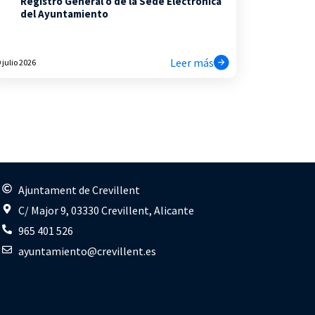
Registro General o de la Sede Electrónica
del Ayuntamiento
Leer más
 julio 2026
s
Ajuntament de Crevillent
C/ Major 9, 03330 Crevillent, Alicante
965 401 526
ayuntamiento@crevillent.es