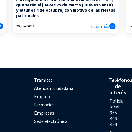
que serán el jueves 25 de marzo (Jueves Santo)
y el lunes 4 de octubre, con motivo de las fiestas
patronales
Leer más
29 julio 2026
29
Teléfono
Trámites
de
Atención ciudadana
interés
Empleo
Policía
Farmacias
local
965
Empresas
406
Sede electrónica
454