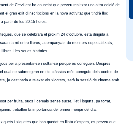
ament de Crevillent ha anunciat que preveu realitzar una altra edició de
nt el gran èxit d’inscripcions en la nova activitat que tindrà lloc
”
a partir de les 20:15 hores.
oteques, que se celebrarà el pròxim 24 d’octubre, està dirigida a
ssaran la nit entre llibres, acompanyats de monitors especialitzats,
llibres i les seues històries.
, jocs per a presentar-se i soltar-se perquè es coneguen. Després
 en el qual se submergiran en els clàssics més coneguts dels contes de
ats, ja destinada a relaxar als xicotets, serà la sessió de cinema amb
t per fruita, sucs i cereals sense sucre, llet i iogurts, pa torrat,
junen, treballen la importància del primer menjar del dia.
 xiquets i xiquetes que han quedat en llista d’espera, es preveu que