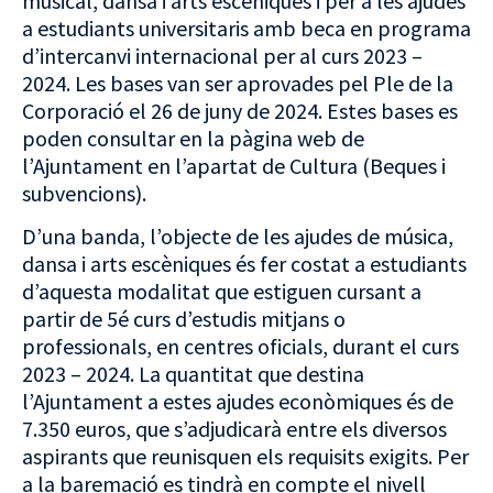
musical, dansa i arts escèniques i per a les ajudes
a estudiants universitaris amb beca en programa
d’intercanvi internacional per al curs 2023 –
2024. Les bases van ser aprovades pel Ple de la
Corporació el 26 de juny de 2024. Estes bases es
poden consultar en la pàgina web de
l’Ajuntament en l’apartat de Cultura (Beques i
subvencions).
D’una banda, l’objecte de les ajudes de música,
dansa i arts escèniques és fer costat a estudiants
d’aquesta modalitat que estiguen cursant a
partir de 5é curs d’estudis mitjans o
professionals, en centres oficials, durant el curs
2023 – 2024. La quantitat que destina
l’Ajuntament a estes ajudes econòmiques és de
7.350 euros, que s’adjudicarà entre els diversos
aspirants que reunisquen els requisits exigits. Per
a la baremació es tindrà en compte el nivell