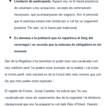
Limitació de participants
. Aquest any no hi haurà presència
de voluntaris a les actuacions, excepte els estrictament
necessaris, que acompanyaven els seguicis. Així el personal
que hi participa estarà més limitat per si cal fer un seguiment
posterior. Per tant, no hi haurà part tradicional.
Es demana a la població que es repartisca al llarg del
recorregut i es recorda que la màscara és obligatòria en tot
moment
.
Des de la Regidoria s’ha lamentat no poder tenir una cavalcada com
tots voldríem però “no podem estar exempts de la realitat i cal evitar
el mínim perill, més tractant-se de la il·lusió dels més menuts que són
els que més poden estar exposats ”.
El regidor de Festes, Josep Candela, ha indicat que “és una
cavalcada per veure els espectacles des de la seguretat i la distància
interpersonal que ens ha preparat la cort dels Reis d’Orient. Haurem