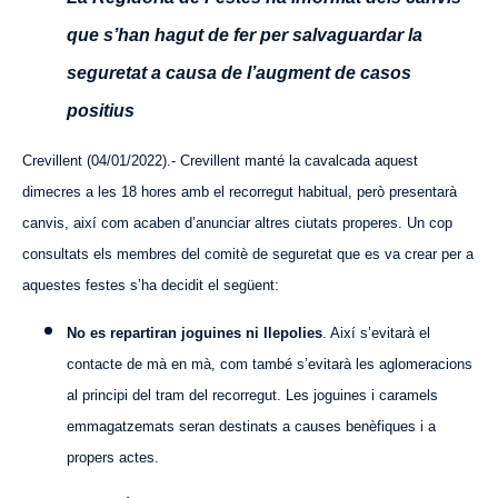
que s’han hagut de fer per salvaguardar la
seguretat a causa de l’augment de casos
positius
Crevillent (
04
/0
1
/202
2
).- Crevillent manté la cavalcada aquest
dimecres a les 18 hores amb el recorregut habitual, però presentarà
canvis, així com acaben d’anunciar altres ciutats properes. Un cop
consultats els membres del comitè de seguretat que es va crear per a
aquestes festes s’ha decidit el següent:
No es repartiran joguines ni llepolies
. Així s’evitarà el
contacte de mà en mà, com també s’evitarà les aglomeracions
al principi del tram del recorregut. Les joguines i caramels
emmagatzemats seran destinats a causes benèfiques i a
propers actes.