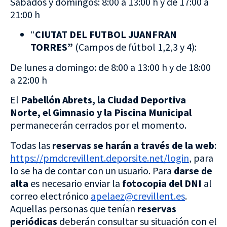
Sábados y domingos: 8:00 a 13:00 h y de 17:00 a
21:00 h
“
CIUTAT DEL FUTBOL JUANFRAN
TORRES”
(Campos de fútbol 1,2,3 y 4):
De lunes a domingo: de 8:00 a 13:00 h y de 18:00
a 22:00 h
El
Pabellón Abrets, la Ciudad Deportiva
Norte, el Gimnasio y la Piscina Municipal
permanecerán cerrados por el momento.
Todas las
reservas se harán a través de la web
:
https://pmdcrevillent.deporsite.net/login
, para
lo se ha de contar con un usuario. Para
darse de
alta
es necesario enviar la
fotocopia del DNI
al
correo electrónico
apelaez@crevillent.es
.
Aquellas personas que tenían
reservas
periódicas
deberán consultar su situación con el