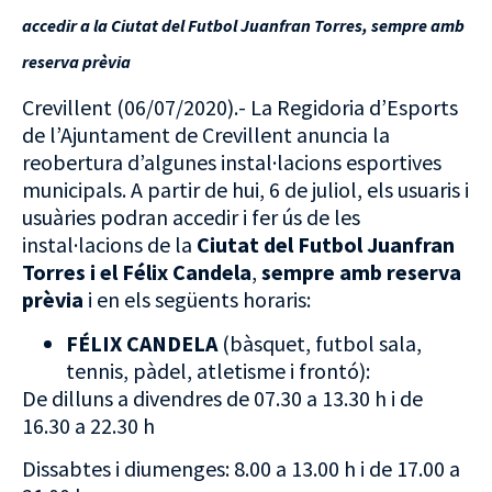
accedir a la Ciutat del Futbol Juanfran Torres, sempre amb
reserva prèvia
Crevillent (06/07/2020).- La Regidoria d’Esports
de l’Ajuntament de Crevillent anuncia la
reobertura d’algunes instal·lacions esportives
municipals. A partir de hui, 6 de juliol, els usuaris i
usuàries podran accedir i fer ús de les
instal·lacions de la
Ciutat del Futbol Juanfran
Torres i el Félix Candela
,
sempre amb reserva
prèvia
i en els següents horaris:
FÉLIX CANDELA
(bàsquet, futbol sala,
tennis, pàdel, atletisme i frontó):
De dilluns a divendres de 07.30 a 13.30 h i de
16.30 a 22.30 h
Dissabtes i diumenges: 8.00 a 13.00 h i de 17.00 a