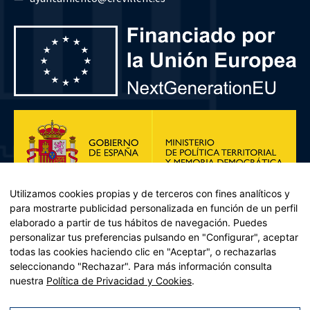
Utilizamos cookies propias y de terceros con fines analíticos y
para mostrarte publicidad personalizada en función de un perfil
elaborado a partir de tus hábitos de navegación. Puedes
personalizar tus preferencias pulsando en "Configurar", aceptar
todas las cookies haciendo clic en "Aceptar", o rechazarlas
seleccionando "Rechazar". Para más información consulta
Plan de Recuperación, Transformación y Resiliencia – Financiado por
nuestra
Política de Privacidad y Cookies
.
la Unión Europea << Next Generation EU>> Mecanismo de
Recuperación y resiliencia, establecido por el Reglamento (UE)