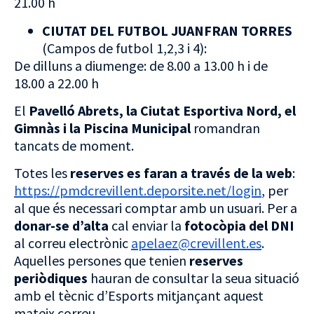
21.00 h
CIUTAT DEL FUTBOL JUANFRAN TORRES
(Campos de futbol 1,2,3 i 4):
De dilluns a diumenge: de 8.00 a 13.00 h i de
18.00 a 22.00 h
El
Pavelló Abrets, la Ciutat Esportiva Nord, el
Gimnàs i la Piscina Municipal
romandran
tancats de moment.
Totes les
reserves es faran a través de la web
:
https://pmdcrevillent.deporsite.net/login
, per
al que és necessari comptar amb un usuari. Per a
donar-se d’alta
cal enviar la
fotocòpia del DNI
al correu electrònic
apelaez@crevillent.es
.
Aquelles persones que tenien
reserves
periòdiques
hauran de consultar la seua situació
amb el tècnic d’Esports mitjançant aquest
mateix correu.