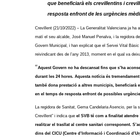
que beneficiarà els crevillentins i cre
resposta enfront de les urgències mèd
Crevillent (21/10/2022) – La Generalitat Valenciana ja ha a
matí el seu alcalde, José Manuel Penalva, i la regidora
Govern Municipal, i han explicat que el Servei Vital Bàsic (
reivindicant des de l’any 2013, moment en el qual va deixa
“
Aquest Govern no ha descansat fins que s’ha aconsegu
durant les 24 hores. Aquesta notícia és tremendament
també dona prestació a altres municipis, beneficiarà e
en el temps de resposta enfront de possibles urgènci
La regidora de Sanitat, Gema Candelaria Asencio, per la se
Crevillent” i indica que
el SVB té com a finalitat atendre
realitzar el trasllat al centre sanitari corresponent. S’
dins del CICU (Centre d’Informació i Coordinació d’Ur