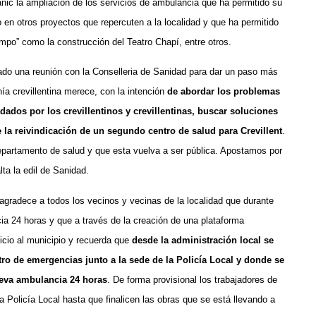
ic la ampliación de los servicios de ambulancia que ha permitido su
o en otros proyectos que repercuten a la localidad y que ha permitido
mpo” como la construcción del Teatro Chapí, entre otros.
ado una reunión con la Conselleria de Sanidad para dar un paso más
nía crevillentina merece, con la intención
de abordar los problemas
adados por los crevillentinos y crevillentinas, buscar soluciones
e la reivindicación de un segundo centro de salud para Crevillent
.
departamento de salud y que esta vuelva a ser pública. Apostamos por
lta la edil de Sanidad.
agradece a todos los vecinos y vecinas de la localidad que durante
ia 24 horas y que a través de la creación de una plataforma
icio al municipio y recuerda que
desde la administración local se
tro de emergencias junto a la sede de la Policía Local y donde se
ueva ambulancia 24 horas
. De forma provisional los trabajadores de
 Policía Local hasta que finalicen las obras que se está llevando a