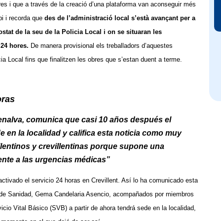
ores i que a través de la creació d’una plataforma van aconseguir més
pi i recorda que
des de l’administració local s’està avançant per a
stat de la seu de la Policia Local i on se situaran les
 24 hores.
De manera provisional els treballadors d’aquestes
ia Local fins que finalitzen les obres que s’estan duent a terme.
oras
Penalva, comunica que casi 10 años después el
e en la localidad y califica esta noticia como muy
illentinos y crevillentinas porque supone una
ente a las urgencias médicas”
activado el servicio 24 horas en Crevillent. Así lo ha comunicado esta
a de Sanidad, Gema Candelaria Asencio, acompañados por miembros
cio Vital Básico (SVB) a partir de ahora tendrá sede en la localidad,