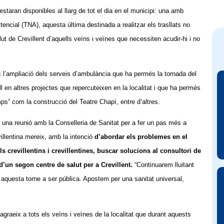
taran disponibles al llarg de tot el dia en el municipi: una amb
encial (TNA), aquesta última destinada a realitzar els trasllats no
ut de Crevillent d’aquells veïns i veïnes que necessiten acudir-hi i no
 l’ampliació dels serveis d’ambulància que ha permés la tornada del
l en altres projectes que repercuteixen en la localitat i que ha permés
ps” com la construcció del Teatre Chapí, entre d’altres.
 una reunió amb la Conselleria de Sanitat per a fer un pas més a
villentina mereix, amb la intenció
d’abordar els problemes en el
ls crevillentins i crevillentines, buscar solucions al consultori de
 d’un segon centre de salut per a Crevillent.
“Continuarem lluitant
e aquesta torne a ser pública. Apostem per una sanitat universal,
graeix a tots els veïns i veïnes de la localitat que durant aquests