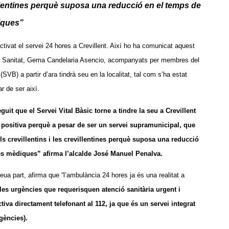
villentines perquè suposa una reducció en el temps de
iques”
ctivat el servei 24 hores a Crevillent. Així ho ha comunicat aquest
 de Sanitat, Gema Candelaria Asencio, acompanyats per membres del
SVB) a partir d’ara tindrà seu en la localitat, tal com s’ha estat
r de ser així.
it que el Servei Vital Bàsic torne a tindre la seu a Crevillent
 positiva perquè a pesar de ser un servei supramunicipal, que
ls crevillentins i les crevillentines perquè suposa una reducció
es mèdiques” afirma l’alcalde José Manuel Penalva.
ua part, afirma que “l’ambulància 24 hores ja és una realitat a
 les urgències que requerisquen atenció sanitària urgent i
activa directament telefonant al 112, ja que és un servei integrat
gències).