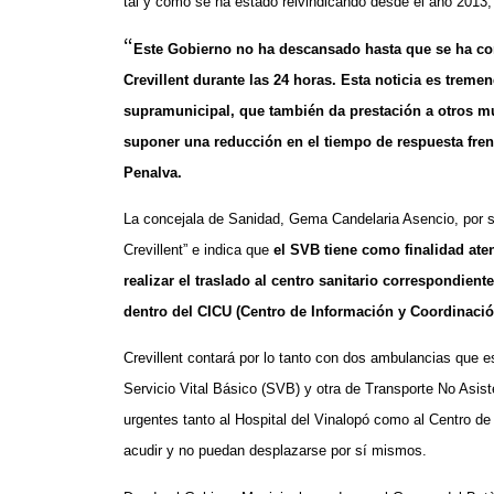
tal y como se ha estado reivindicando desde el año 2013,
“
Este Gobierno no ha descansado hasta que se ha cons
Crevillent durante las 24 horas. Esta noticia es trem
supramunicipal, que también da prestación a otros muni
suponer una reducción en el tiempo de respuesta fren
Penalva.
La concejala de Sanidad, Gema Candelaria Asencio, por su
Crevillent” e indica que
el SVB tiene como finalidad aten
realizar el traslado al centro sanitario correspondient
dentro del CICU (Centro de Información y Coordinaci
Crevillent contará por lo tanto con dos ambulancias que es
Servicio Vital Básico (SVB) y otra de Transporte No Asiste
urgentes tanto al Hospital del Vinalopó como al Centro de
acudir y no puedan desplazarse por sí mismos.