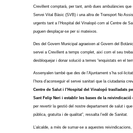
Crevillent comptarà, per tant, amb dues ambulàncies que es
Servei Vital Bàsic (SVB) i una altra de Transport No Assist
urgents tant a l’Hospital del Vinalopó com al Centre de Sal
puguen desplaçar-se per si mateixos.
Des del Govern Municipal agraeixen al Govern del Botànic
servei a Crevillent a temps complet, així com el seu trebal
desbloquejar i donar solució a temes “enquistats en el tem
Assenyalen també que des de l’Ajuntament s’ha sol·licitat
l’hora d’aconseguir el servei sanitari que la ciutadania cre
Centre de Salut i l’Hospital del Vinalopó traslladats pe
Sant Felip Neri i establir les bases de la reivindicació
per revertir la gestió del nostre departament de salut i qu
pública, gratuïta i de qualitat”, ressalta l’edil de Sanitat.
L’alcalde, a més de sumar-se a aquestes reivindicacions, a