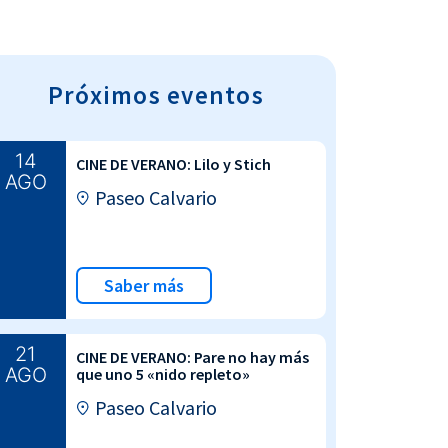
Próximos eventos
14
CINE DE VERANO: Lilo y Stich
AGO
Paseo Calvario
Saber más
21
CINE DE VERANO: Pare no hay más
AGO
que uno 5 «nido repleto»
Paseo Calvario