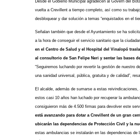
Desde el Gobieno Municipal agradecen al Govern del Botàn
vuelta a Crevillent a tiempo completo, así como su trabaj
desbloquear y dar solución a temas “enquistados en el tie
Señalan también que desde el Ayuntamiento se ha solicit
a la hora de conseguir el servicio sanitario que la ciudada
en el Centro de Salud y el Hospital del Vinalopó trasl
al consultorio de San Felipe Neri y sentar las bases d
“Seguiremos luchando por revertir la gestión de nuestro 
una sanidad universal, pública, gratuita y de calidad”, resa
El alcalde, además de sumarse a estas reivindicaciones, 
estos casi 10 años han luchado por recuperar la ambulanc
consiguieron más de 4.500 firmas para devolver este serv
está avanzando para dotar a Crevillent de un gran cen
ubicarán las dependencias de Protección Civil y la n
estas ambulancias se instalarán en las dependencias de la