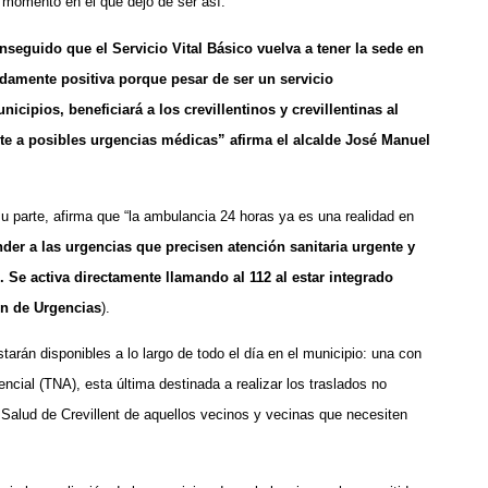
 momento en el que dejó de ser así.
eguido que el Servicio Vital Básico vuelva a tener la sede en
endamente positiva porque pesar de ser un servicio
cipios, beneficiará a los crevillentinos y crevillentinas al
te a posibles urgencias médicas” afirma el alcalde José Manuel
 parte, afirma que “la ambulancia 24 horas ya es una realidad en
der a las urgencias que precisen atención sanitaria urgente y
e. Se activa directamente llamando al 112 al estar integrado
ón de Urgencias
).
tarán disponibles a lo largo de todo el día en el municipio: una con
ncial (TNA), esta última destinada a realizar los traslados no
 Salud de Crevillent de aquellos vecinos y vecinas que necesiten