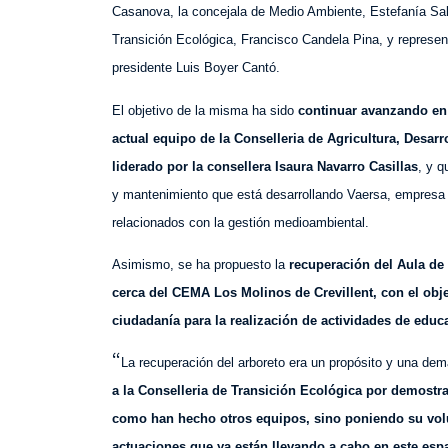
Casanova, la concejala de Medio Ambiente, Estefanía Sal
Transición Ecológica, Francisco Candela Pina, y represen
presidente Luis Boyer Cantó.
El objetivo de la misma ha sido
continuar avanzando en 
actual equipo de la Conselleria de Agricultura, Desar
liderado por la consellera Isaura Navarro Casillas
, y q
y mantenimiento que está desarrollando Vaersa, empresa p
relacionados con la gestión medioambiental.
Asimismo, se ha propuesto la
recuperación del Aula de 
cerca del CEMA Los Molinos de Crevillent, con el objet
ciudadanía para la realización de actividades de edu
“
La recuperación del arboreto era un propósito y una dem
a la Conselleria de Transición Ecológica por demostrar
como han hecho otros equipos, sino poniendo su vol
actuaciones que ya están llevando a cabo en este espa