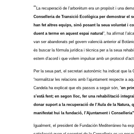
“
La recuperació de l’arborètum era un propòsit i una dem
Conselleria de Transició Ecològica per demostrar el se
han fet altres equips, sinó posant la seua voluntat i 
duent a terme en aquest espai natural
”, ha afirmat l’alc
van ser abandonats pel govern valencià anterior al Botàni
és buscar la fórmula jurídica i tècnica per a la seua rehabi
estem d’acord i que volem impulsar amb un protocol d’act
Per la seua part, el secretari autonòmic ha indicat que la C
“normalitzar les relacions amb l’ajuntament respecte a aq
Candela ha explicat que els passos a seguir són, “
en pri
s’està fent; en segon lloc, fer una rehabilitació integra
donar suport a la recuperació de l’Aula de la Natura, 
manifestat hui la fundació, l’Ajuntament i Conselleria”
Igualment, el president de Fundación Mediterráneo ha exp
satisfacció quan el secretari de la Conselleria es va pos