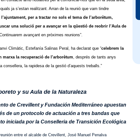
quals ja s’estan realitzant. Arran de la reunió que vam tindre
a l’ajuntament, per a tractar no sols el tema de l’arborètum,
 buscar una solució per a avançar en la qüestió de reobrir l’Aula de
 Continuarem avançant en pròximes reunions”.
anvi Climàtic, Estefanía Salinas Peral, ha declarat que “
celebrem la
 en marxa la recuperació de l’arborètum
, després de tants anys
la consellera, la rapidesa de la gestió d’aquests treballs.”
rboreto y su Aula de la Naturaleza
ento de Crevillent y Fundación Mediterráneo apuestan
avés de un protocolo de actuación a tres bandas que
eto iniciada por la Conselleria de Transición Ecológica
reunión entre el alcalde de Crevillent, José Manuel Penalva