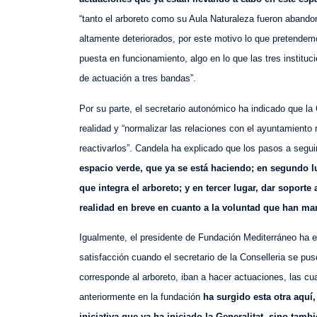
“tanto el arboreto como su Aula Naturaleza fueron abandon
altamente deteriorados, por este motivo lo que pretendemos
puesta en funcionamiento, algo en lo que las tres instit
de actuación a tres bandas”.
Por su parte, el secretario autonómico ha indicado que la 
realidad y “normalizar las relaciones con el ayuntamient
reactivarlos”. Candela ha explicado que los pasos a seguir
espacio verde, que ya se está haciendo; en segundo lug
que integra el arboreto; y en tercer lugar, dar soporte
realidad en breve en cuanto a la voluntad que han man
Igualmente, el presidente de Fundación Mediterráneo ha 
satisfacción cuando el secretario de la Conselleria se p
corresponde al arboreto, iban a hacer actuaciones, las cu
anteriormente en la fundación
ha surgido esta otra aquí,
iniciativa que ya ha iniciado la Generalitat, sino tamb