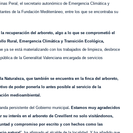
inas Peral, el secretario autonómico de Emergencia Climática y
tantes de la Fundación Mediterráneo, entre los que se encontraba su
la recuperación del arboreto, algo a lo que se comprometió el
rollo Rural, Emergencia Climática y Transición Ecológica,
ue ya se está materializando con los trabajados de limpieza, desbroce
ública de la Generalitat Valenciana encargada de servicios
la Naturaleza, que también se encuentra en la finca del arboreto,
ivo de poder ponerla lo antes posible al servicio de la
cación medioambiental.
anda persistente del Gobierno municipal
. Estamos muy agradecidos
 su interés en el arboreto de Crevillent no solo visitándonos,
untad y compromiso por escrito y con hechos como las
cio natural
”, ha afirmado el alcalde de la localidad. Y ha añadido que