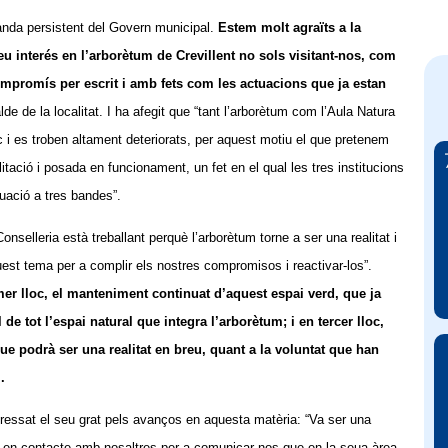
anda persistent del Govern municipal.
Estem molt agraïts a la
u interés en l’arborètum de Crevillent no sols visitant-nos, com
compromís per escrit i amb fets com les actuacions que ja estan
alde de la localitat. I ha afegit que “tant l’arborètum com l’Aula Natura
c i es troben altament deteriorats, per aquest motiu el que pretenem
litació i posada en funcionament, un fet en el qual les tres institucions
uació a tres bandes”.
onselleria està treballant perquè l’arborètum torne a ser una realitat i
uest tema per a complir els nostres compromisos i reactivar-los”.
mer lloc, el manteniment continuat d’aquest espai verd, que ja
l de tot l’espai natural que integra l’arborètum; i en tercer lloc,
que podrà ser una realitat en breu, quant a la voluntat que han
.
ressat el seu grat pels avanços en aquesta matèria: “Va ser una
ar en contacte amb nosaltres per a comunicar-nos que en la seua àrea,