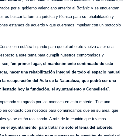
ados por el gobierno valenciano anterior al Botànic y se encuentran
 es buscar la fórmula jurídica y técnica para su rehabilitación y
uciones estamos de acuerdo y que queremos impulsar con un protocolo
Conselleria estátra bajando para que el arboreto vuelva a ser una
o respecto a este tema para cumplir nuestros compromisos y
 son, “
en primer lugar, el mantenimiento continuado de este
ar, hacer una rehabilitación integral de todo el espacio natural
 a la recuperación del Aula de la Naturaleza, que podrá ser una
ifestado hoy la fundación, el ayuntamiento y Conselleria
”.
expresado su agrado por los avances en esta materia: “Fue una
uso en contacto con nosotros para comunicarnos que en su área, que
ales ya se están realizando. A raíz de la reunión que tuvimos
 en el ayuntamiento, para tratar no solo el tema del arboreto,
ién buscar una solución para avanzar en la cuestión de reabrir el