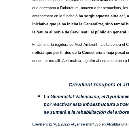
que correspon a l’arborètum, anaven a fer actuacions, les 
anteriorment en la fundació
ha sorgit aquesta altra ací, 
iniciativa que ja ha iniciat la Generalitat, sinó també
la Natura al poble de Crevillent i al públic en general
.
Finalment, la regidora de Medi Ambient i Lluita contra el C
notícia que per fi, des de la Conselleria s’haja posat
sense fer res allí. Així mateix, agraïm al nou secretari i a 
Crevillent recupera el a
La Generalitat Valenciana, el Ayuntami
por reactivar esta infraestructura a tr
se sumará a la rehabilitación del arbor
Crevillent (17/01/2022).-Ayer se mantuvo en Alcaldía una 