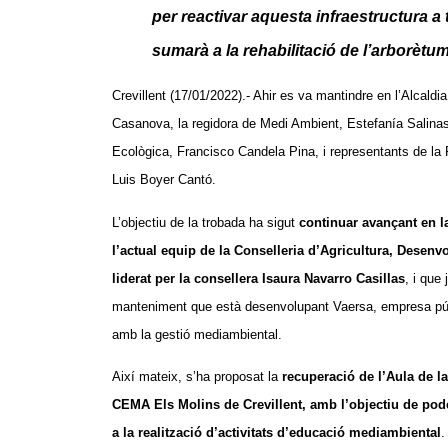
per reactivar aquesta infraestructura a
sumarà a la rehabilitació de l’arborètu
Crevillent (17/01/2022).- Ahir es va mantindre en l’Alcaldi
Casanova, la regidora de Medi Ambient, Estefanía Salinas 
Ecològica, Francisco Candela Pina, i representants de la 
Luis Boyer Cantó.
L’objectiu de la trobada ha sigut
continuar avançant en l
l’actual equip de la Conselleria d’Agricultura, Desen
liderat per la consellera Isaura Navarro Casillas
, i que
manteniment que està desenvolupant Vaersa, empresa públ
amb la gestió mediambiental.
Així mateix, s’ha proposat la
recuperació de l’Aula de l
CEMA Els Molins de Crevillent, amb l’objectiu de pode
a la realització d’activitats d’educació mediambiental
.