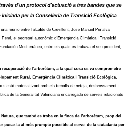
 través d’un protocol d’actuació a tres bandes que se
m iniciada per la Conselleria de Transició Ecològica
a una reunió entre l’alcalde de Crevillent, José Manuel Penalva
Peral, el secretari autonòmic d’Emergència Climàtica i Transició
Fundación Mediterráneo, entre els quals es trobava el seu president,
a recuperació de l’arborètum, a la qual cosa es va comprometre
volupament Rural, Emergència Climàtica i Transició Ecològica,
 ja s’està materialitzant amb els treballs de neteja, desbrossament i
ica de la Generalitat Valenciana encarregada de serveis relacionats
a Natura, que també es troba en la finca de l’arborètum, prop del
r posar-la al més prompte possible al servei de la ciutadania per