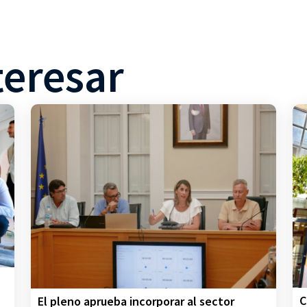
teresar
C
El pleno aprueba incorporar al sector