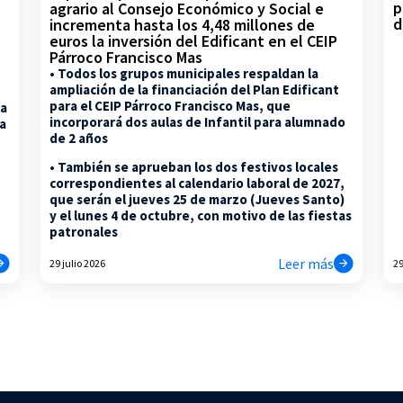
p
agrario al Consejo Económico y Social e
d
incrementa hasta los 4,48 millones de
euros la inversión del Edificant en el CEIP
Párroco Francisco Mas
• Todos los grupos municipales respaldan la
ampliación de la financiación del Plan Edificant
para el CEIP Párroco Francisco Mas, que
la
incorporará dos aulas de Infantil para alumnado
na
de 2 años
• También se aprueban los dos festivos locales
correspondientes al calendario laboral de 2027,
que serán el jueves 25 de marzo (Jueves Santo)
y el lunes 4 de octubre, con motivo de las fiestas
patronales
Leer más
29 julio 2026
29