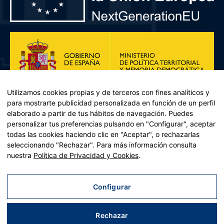
Utilizamos cookies propias y de terceros con fines analíticos y
para mostrarte publicidad personalizada en función de un perfil
elaborado a partir de tus hábitos de navegación. Puedes
personalizar tus preferencias pulsando en "Configurar", aceptar
todas las cookies haciendo clic en "Aceptar", o rechazarlas
seleccionando "Rechazar". Para más información consulta
Plan de Recuperación, Transformación y Resiliencia – Financiado por
nuestra
Política de Privacidad y Cookies
.
la Unión Europea << Next Generation EU>> Mecanismo de
Recuperación y resiliencia, establecido por el Reglamento (UE)
2021/241 del Parlamento Europeo y del Consejo, de 12 de febrero
Configurar
de 2021. Componente 11, Inversión 2 del PRTR gestionado por el
Ministerio de Política territorial.
Rechazar