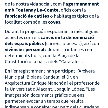
de la nostra vida social, com l
’agermanament
amb Fontenay Le-Comte
, oficis com la
fabricació de catifes
o habitatges típics de la
localitat com són les
coves
.
Durant la projecció s’exposaran, a més, alguns
aspectes com els
canvis en la denominació
dels espais públics (
carrers, places…), així com
vivències personals
durant la infantesa en
determinats llocs, com la Plaça de la
Constitució o la bassa dels “Carafales”.
En l’enregistrament han participat l’Arxivera
Municipal, Bibiana Candela, el Dr. en
Arquitectura Enrique Manchón i el professor de
la Universitat d’Alacant, Joaquín López. “Les
imatges són documents gràfics que ens
permeten evocar un temps que resulta
indispensable conéixer per part dels ciutadans,