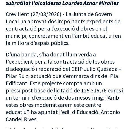
subratllat l’
alcaldessa Lourdes Aznar Miralles
Crevillent (27/03/2026).- La Junta de Govern
Local ha aprovat dos importants expedients de
contractació per a l’execució d’obres en el
municipi, concretament en l’àmbit educatiu i en
la millora d’espais públics.
D’una banda, s’ha donat llum verda a
l’expedient per a la contractació de les obres
d’adequació i reparació del CEIP Julio Quesada –
Pilar Ruiz, actuació que s’emmarca dins del Pla
Edificant. Este projecte compta amb un
pressupost base de licitació de 125.316,76 euros i
un termini d’execució de dos mesos i mig. “Amb
estes obres modernitzarem este centre
educatiu”, ha apuntat l’edil d’Educació, Antonio
Candel Rives.