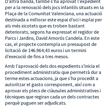
D’altra banda, també s’ha aprovat l’expedient
per a la renovació dels jocs infantils situats en la
Plaça de la Comunitat Valenciana, una actuació
destinada a millorar este espai d’oci i esplai per
als més xicotets que es troben bastant
deteriorats, segons ha expressat el regidor de
Parcs i Jardins, David Amorós Candela. En este
cas, el projecte contempla un pressupost de
licitació de 146.964,43 euros i un termini
d’execució de fins a tres mesos.
Amb l’aprovació dels dos expedients s’inicia el
procediment administratiu que permetrà dur a
terme estes actuacions, ja que s’ha procedit a
autoritzar el gasto corresponent, així com a
aprovar els plecs de clàusules administratives i
tècniques que regiran cada un dels contractes
perquè puguen ser adjudicats.