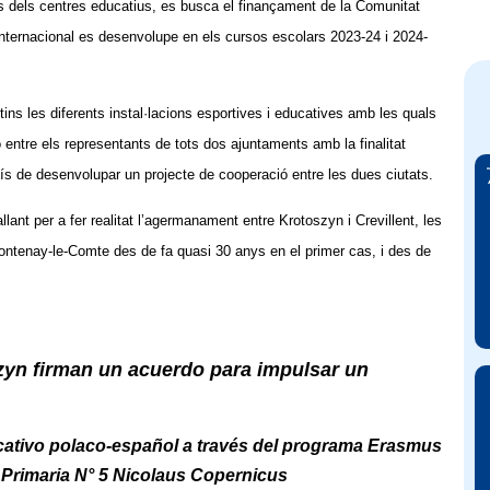
des dels centres educatius, es busca el finançament de la Comunitat
 internacional es desenvolupe en els cursos escolars 2023-24 i 2024-
tins les diferents instal·lacions esportives i educatives amb les quals
 entre els representants de tots dos ajuntaments amb la finalitat
ís de desenvolupar un projecte de cooperació entre les dues ciutats.
llant per a fer realitat l’agermanament entre Krotoszyn i Crevillent, les
ntenay-le-Comte des de fa quasi 30 anys en el primer cas, i des de
szyn firman un acuerdo para impulsar un
cativo polaco-español a través del programa Erasmus
Primaria N° 5 Nicolaus Copernicus