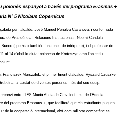
iu polonés-espanyol a través del programa Erasmus +
ària N° 5 Nicolaus Copernicus
apçalada per l’alcalde, José Manuel Penalva Casanova; i conformada
idora de Presidència i Relacions Institucionals, Noemí Candela
l Bueno (que hizo también funciones de intérprete), i el professor de
11 al 14 d’abril la ciutat polonesa de Krotoszyn amb l’objectiu
onjunt.
yn, Franciszek Marszalek, el primer tinent d’alcalde, Ryszard Czuszke,
Grobelna, al costat de diverses persones més del seu equip.
ercanvi entre l’IES Maciá Abela de Crevillent i els de l’Escola
c del programa Erasmus +, que facilitarà que els estudiants puguen
ruit de la cooperació internacional, així com millorar competències