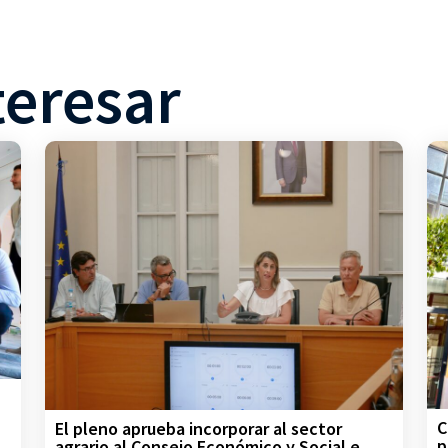
teresar
C
El pleno aprueba incorporar al sector
p
agrario al Consejo Económico y Social e