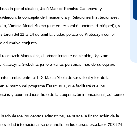
ncabezada por el alcalde, José Manuel Penalva Casanova; y
 Alarcón, la concejala de Presidencia y Relaciones Institucionales,
a, Virginia Moriel Bueno (que va fer també funcions d’intèrpret)), y
itaron del 11 al 14 de abril la ciudad polaca de Krotoszyn con el
o educativo conjunto.
, Franciszek Marszalek, el primer teniente de alcalde, Ryszard
, Katarzyna Grobelna, junto a varias personas más de su equipo.
intercambio entre el IES Maciá Abela de Crevillent y los de la
en el marco del programa Erasmus +, que facilitará que los
ncias y oportunidades fruto de la cooperación internacional, así como
lsado desde los centros educativos, se busca la financiación de la
ovilidad internacional se desarrolle en los cursos escolares 2023-24