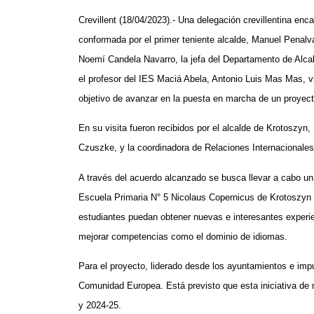
Crevillent (18/04/2023).- Una delegación crevillentina e
conformada por el primer teniente alcalde, Manuel Penalva
Noemí Candela Navarro, la jefa del Departamento de Alcaldí
el profesor del IES Maciá Abela, Antonio Luis Mas Mas, vis
objetivo de avanzar en la puesta en marcha de un proyect
En su visita fueron recibidos por el alcalde de Krotoszyn
Czuszke, y la coordinadora de Relaciones Internacionales
A través del acuerdo alcanzado se busca llevar a cabo un 
Escuela Primaria N° 5 Nicolaus Copernicus de Krotoszyn 
estudiantes puedan obtener nuevas e interesantes experie
mejorar competencias como el dominio de idiomas.
Para el proyecto, liderado desde los ayuntamientos e impu
Comunidad Europea. Está previsto que esta iniciativa de m
y 2024-25.