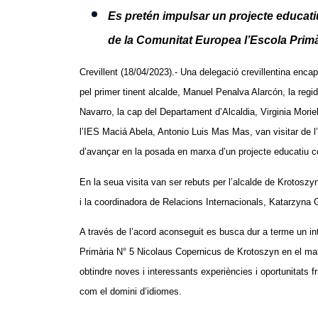
Es pretén impulsar un projecte educat
de la Comunitat Europea l’Escola Prim
Crevillent (18/04/2023).- Una delegació crevillentina enc
pel primer tinent alcalde, Manuel Penalva Alarcón, la reg
Navarro, la cap del Departament d’Alcaldia, Virginia Morie
l’IES Maciá Abela, Antonio Luis Mas Mas, van visitar de l’
d’avançar en la posada en marxa d’un projecte educatiu c
En la seua visita van ser rebuts per l’alcalde de Krotosz
i la coordinadora de Relacions Internacionals, Katarzyna 
A través de l’acord aconseguit es busca dur a terme un int
Primària N° 5 Nicolaus Copernicus de Krotoszyn en el mar
obtindre noves i interessants experiències i oportunitats f
com el domini d’idiomes.