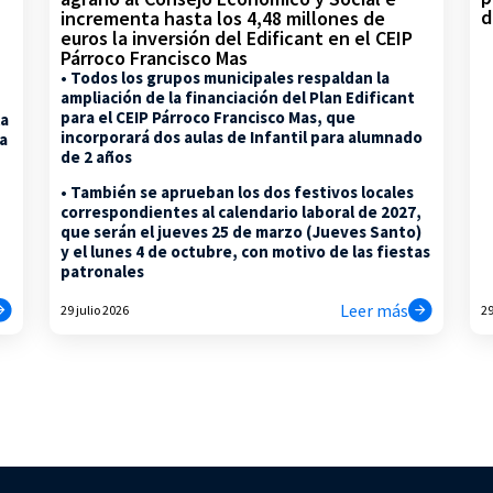
d
incrementa hasta los 4,48 millones de
euros la inversión del Edificant en el CEIP
Párroco Francisco Mas
• Todos los grupos municipales respaldan la
ampliación de la financiación del Plan Edificant
para el CEIP Párroco Francisco Mas, que
la
incorporará dos aulas de Infantil para alumnado
na
de 2 años
• También se aprueban los dos festivos locales
correspondientes al calendario laboral de 2027,
que serán el jueves 25 de marzo (Jueves Santo)
y el lunes 4 de octubre, con motivo de las fiestas
patronales
Leer más
29 julio 2026
29