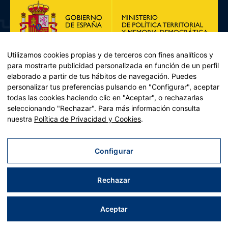
Utilizamos cookies propias y de terceros con fines analíticos y
para mostrarte publicidad personalizada en función de un perfil
elaborado a partir de tus hábitos de navegación. Puedes
personalizar tus preferencias pulsando en "Configurar", aceptar
todas las cookies haciendo clic en "Aceptar", o rechazarlas
seleccionando "Rechazar". Para más información consulta
Plan de Recuperación, Transformación y Resiliencia – Financiado por
nuestra
Política de Privacidad y Cookies
.
la Unión Europea << Next Generation EU>> Mecanismo de
Recuperación y resiliencia, establecido por el Reglamento (UE)
2021/241 del Parlamento Europeo y del Consejo, de 12 de febrero
Configurar
de 2021. Componente 11, Inversión 2 del PRTR gestionado por el
Ministerio de Política territorial.
Rechazar
Aviso legal
|
Política de privacidad
|
Política de cookies
|
Accesibilidad
|
Mapa web
| Desarrollado por
Tres
tristes
tigres
Aceptar