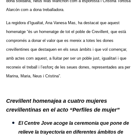
dona solidària, Neus Mas Manchón com a esportista i Cristina Tortosa
Alarcón com a dona treballadora.
La regidora d’Igualtat, Ana Vanesa Mas, ha destacat que aquest
homenatge “és un homenatge de tot el poble de Crevillent, que està
compromés a donar el valor que es mereix a totes les dones
crevillentines que destaquen en els seus àmbits i que vol començar,
amb actes com aquest, a lluitar per ser un poble just, igualitari i que
reconeix el treball i l’esforç de les seues dones, representades ara per
Marina, Maria, Neus i Cristina”.
Crevillent homenajea a cuatro mujeres
crevillentinas en el acto “Perfiles de mujer”
El Centre Jove acoge la ceremonia que pone de
relieve la trayectoria en diferentes ámbitos de