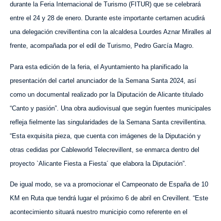
durante la Feria Internacional de Turismo (FITUR)
que se celebrará
entre el 24 y 28 de enero
. Durante este importante certamen acudirá
una delegación crevillentina con la alcaldesa Lourdes Aznar Miralles al
frente, acompañada por el edil de Turismo, Pedro García Magro.
Para esta edición de la feria, el Ayuntamiento ha planificado la
presentación del
cartel anunciador de la Semana Santa 2024, así
como un
documental realizado por la Diputación de Alicante titulado
“Canto y pasión”. Una
obra audiovisual
que según fuentes municipales
refleja fielmente las singularidades de la Semana Santa crevillentina.
“Esta exquisita pieza, que cuenta con imágenes de la Diputación y
otras cedidas
por
Cableworld Telecre
villent
, se enmarca dentro del
proyecto
`
Al
icante Fiesta a Fiesta´
que elabora la Diputación”.
De igual modo, se va a promocionar el Campeonato de España de 10
KM en Ruta que tendrá lugar el
próximo
6 de abril en Crevillent. “Este
acontecimiento situará nuestro municipio como referente en el