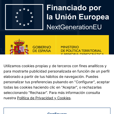
Utilizamos cookies propias y de terceros con fines analíticos y
para mostrarte publicidad personalizada en función de un perfil
elaborado a partir de tus hábitos de navegación. Puedes
personalizar tus preferencias pulsando en "Configurar", aceptar
todas las cookies haciendo clic en "Aceptar", o rechazarlas
seleccionando "Rechazar". Para más información consulta
Plan de Recuperación, Transformación y Resiliencia – Financiado por
nuestra
Política de Privacidad y Cookies
.
la Unión Europea << Next Generation EU>> Mecanismo de
Recuperación y resiliencia, establecido por el Reglamento (UE)
2021/241 del Parlamento Europeo y del Consejo, de 12 de febrero
Configurar