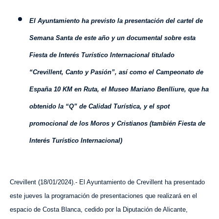
E
l Ayuntamiento ha previsto la presentación
del cartel de
Semana Santa de este año y
un documental sobre esta
Fiesta de Interés Turístico Internacional titulado
“
Crevillent,
Canto y
P
asión”,
así como
el Campeonato de
España 10 K
M
en Ruta, el Museo Mariano Benlliure, que ha
obtenido la “Q” de Calidad Turística,
y
el spot
promocional de los Moros y Cristiano
s (también Fiesta de
Interés Turístico Internacional)
Crevillent (
1
8
/
01
/202
4
).- El Ayuntamiento de Crevillent ha presentado
este jueves la programación de presentaciones que realizará en el
espacio de Costa Blanca, cedido por la Diputación de Alicante,