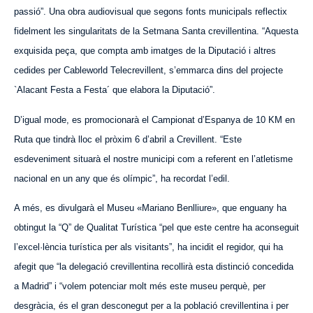
passió”. Una obra audiovisual que segons fonts municipals reflectix
fidelment les singularitats de la Setmana Santa crevillentina. “
Aquesta
exquisi
d
a peça, que compta amb imatges de la Diputació i altres
cedides per Cableworld Telecrevillent, s’emmarca dins del projecte
`
Alacant Festa a Festa
´
que elabora la Diputació”.
D’igual mode, es promocionarà el Campionat d’Espanya de 10 KM en
Ruta que tindrà lloc el pròxim 6 d’abril a Crevillent. “Este
esdeveniment situarà el nostre municipi com a referent en l’atletisme
nacional en un any que és olímpic”, ha recordat l’edil.
A més, es divulgarà el Museu «Mari
ano
Benlliure», que enguany ha
obtingut la “Q” de Qualitat Turística “pel que este centre ha aconseguit
l’excel·lència turística per als visitants”, ha incidit el regidor, qui ha
afegit que “la delegació crevillentina recollirà esta distinció concedida
a Madrid” i “volem potenciar molt més este museu perquè, per
desgràcia, és el gran desconegut per a la població crevillentina i per