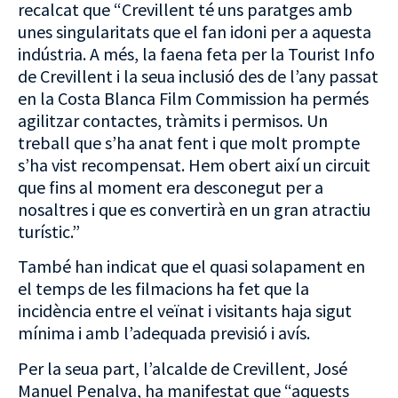
recalcat que “Crevillent té uns paratges amb
unes singularitats que el fan idoni per a aquesta
indústria. A més, la faena feta per la
Tourist Info
de Crevillent i la seua inclusió des de l’any passat
en la
Costa Blanca Film Commission
ha permés
agilitzar contactes, tràmits i permisos. Un
treball que s’ha anat fent i que molt prompte
s’ha vist recompensat. Hem obert així un circuit
que fins al moment era desconegut per a
nosaltres i que es convertirà en un gran atractiu
turístic.”
També han indicat que el quasi solapament en
el temps de les filmacions ha fet que la
incidència entre el veïnat i visitants haja sigut
mínima i amb l’adequada previsió i avís.
Per la seua part, l’alcalde de Crevillent, José
Manuel Penalva, ha manifestat que “aquests