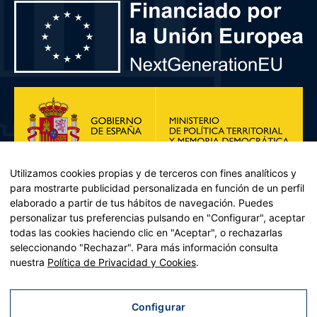
Utilizamos cookies propias y de terceros con fines analíticos y
para mostrarte publicidad personalizada en función de un perfil
elaborado a partir de tus hábitos de navegación. Puedes
personalizar tus preferencias pulsando en "Configurar", aceptar
todas las cookies haciendo clic en "Aceptar", o rechazarlas
seleccionando "Rechazar". Para más información consulta
Plan de Recuperación, Transformación y Resiliencia – Financiado por
nuestra
Política de Privacidad y Cookies
.
la Unión Europea << Next Generation EU>> Mecanismo de
Recuperación y resiliencia, establecido por el Reglamento (UE)
2021/241 del Parlamento Europeo y del Consejo, de 12 de febrero
Configurar