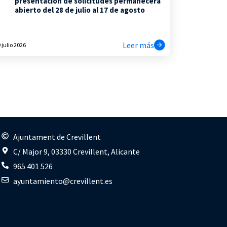
presentación de solicitudes permanecerá
abierto del 28 de julio al 17 de agosto
Leer más
 julio 2026
s
Ajuntament de Crevillent
C/ Major 9, 03330 Crevillent, Alicante
965 401 526
ayuntamiento@crevillent.es