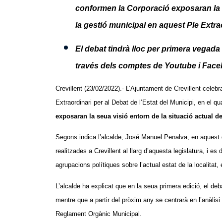
conformen la Corporació exposaran la seu
la gestió municipal en aquest Ple Extrao
El debat tindrà lloc per primera vegada 
través dels comptes de Youtube i Face
Crevillent (23/02/2022).- L’Ajuntament de Crevillent celebra
Extraordinari per al Debat de l’Estat del Municipi, en el qu
exposaran la seua visió entorn de la situació actual de 
Segons indica l’alcalde, José Manuel Penalva, en aquest
realitzades a Crevillent al llarg d’aquesta legislatura, i e
agrupacions polítiques sobre l’actual estat de la localitat,
L’alcalde ha explicat que en la seua primera edició, el de
mentre que a partir del pròxim any se centrarà en l’anàlisi 
Reglament Orgànic Municipal.