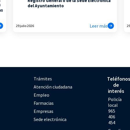
Registro General o de la Sede Electrónica
)
del Ayuntamiento
as
Leer más
29 julio 2026
29
Teléfono
Trámites
de
Atención ciudadana
interés
Empleo
Policía
Farmacias
local
965
Empresas
406
Sede electrónica
454