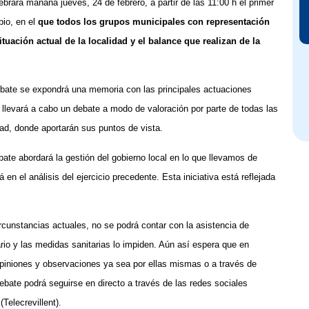
ebrará mañana jueves, 24 de febrero, a partir de las 11:00 h el primer
pio, en el
que todos los grupos municipales con representación
tuación actual de la localidad y el balance que realizan de la
ebate se expondrá una memoria con las principales actuaciones
se llevará a cabo un debate a modo de valoración por parte de todas las
dad, donde aportarán sus puntos de vista.
bate abordará la gestión del gobierno local en lo que llevamos de
en el análisis del ejercicio precedente. Esta iniciativa está reflejada
cunstancias actuales, no se podrá contar con la asistencia de
ario y las medidas sanitarias lo impiden. Aún así espera que en
piniones y observaciones ya sea por ellas mismas o a través de
bate podrá seguirse en directo a través de las redes sociales
Telecrevillent).