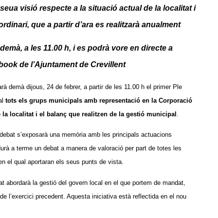
a visió respecte a la situació actual de la localitat i
rdinari, que a partir d’ara es realitzarà anualment
demà, a les 11.00 h, i es podrà vore en directe a
book de l’Ajuntament de Crevillent
rà demà dijous, 24 de febrer, a partir de les 11.00 h el primer Ple
al
tots els grups municipals amb representació en la Corporació
la localitat i el balanç que realitzen de la gestió municipal
.
 debat s’exposarà una memòria amb les principals actuacions
s durà a terme un debat a manera de valoració per part de totes les
 en el qual aportaran els seus punts de vista.
bat abordarà la gestió del govern local en el que portem de mandat,
de l’exercici precedent. Aquesta iniciativa està reflectida en el nou