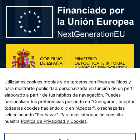
Utilizamos cookies propias y de terceros con fines analíticos y
para mostrarte publicidad personalizada en función de un perfil
elaborado a partir de tus hábitos de navegación. Puedes
personalizar tus preferencias pulsando en "Configurar", aceptar
todas las cookies haciendo clic en "Aceptar", o rechazarlas
seleccionando "Rechazar". Para más información consulta
Plan de Recuperación, Transformación y Resiliencia – Financiado por
nuestra
Política de Privacidad y Cookies
.
la Unión Europea << Next Generation EU>> Mecanismo de
Recuperación y resiliencia, establecido por el Reglamento (UE)
2021/241 del Parlamento Europeo y del Consejo, de 12 de febrero