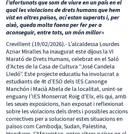
l’afortunats que som de viure en un país en el
qual les violacions de drets humans que hem
vist en altres països, ací estan superats i, per
això, queda molta faena per fer per a
aconseguir, entre tots, un món millor»
Crevillent (19/02/2026).- L’alcaldessa Lourdes
Aznar Miralles ha inaugurat este dijous la VI
Marató de Drets Humans, celebrat en el Saló
d’Actes de la Casa de Cultura “José Candela
Lledó”. Este projecte educatiu ha involucrat a
estudiants de 4t d’ESO dels IES Canonge
Manchón i Macià Abela de la localitat, unint-se
enguany l’IES Monserrat Roig d’Elx, els qui, amb
les seues exposicions, han exposat i reflexionat
sobre les violacions dels drets i possibles accions
correctives per a solucionar estes situacions en
països com Cambodja, Sudan, Palestina,
Hondures, l’Afganistan, entre altres països en el