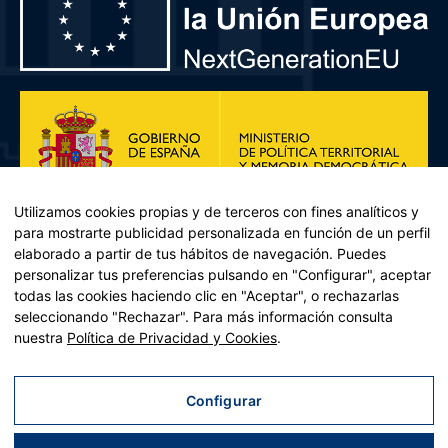
Utilizamos cookies propias y de terceros con fines analíticos y
para mostrarte publicidad personalizada en función de un perfil
elaborado a partir de tus hábitos de navegación. Puedes
personalizar tus preferencias pulsando en "Configurar", aceptar
todas las cookies haciendo clic en "Aceptar", o rechazarlas
seleccionando "Rechazar". Para más información consulta
Plan de Recuperación, Transformación y Resiliencia – Financiado por
nuestra
Política de Privacidad y Cookies
.
la Unión Europea << Next Generation EU>> Mecanismo de
Recuperación y resiliencia, establecido por el Reglamento (UE)
2021/241 del Parlamento Europeo y del Consejo, de 12 de febrero
Configurar
de 2021. Componente 11, Inversión 2 del PRTR gestionado por el
Ministerio de Política territorial.