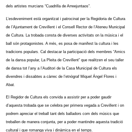
dels artistes murcians “Cuadrilla de Arreejuntaos”.
L’esdeveniment està organitzat i patrocinat per la Regidoria de Cultura
de l’Ajuntament de Crevillent i el Consell Rector de l’Ateneu Municipal
de Cultura. La trobada consta de diverses activitats on la música i el
ball són protagonistes. A més, es posa de manifest la cultura i les
tradicions populars. Cal destacar la participació dels membres “Amics
de la dansa popular, La Pleita de Crevillent” que realitzen el seu taller
de dansa tot l’any a l’Auditori de la Casa Municipal de Cultura els
divendres i dissabtes a càrrec de l’etnògraf Miquel Ángel Flores i
Abat.
El Regidor de Cultura els convida a assistir per a poder gaudir
d’aquesta trobada que se celebra per primera vegada a Crevillent i on
podrem apreciar el treball tant dels balladors com dels músics que
treballen de manera conjunta, per a poder mantindre aquesta tradició
cultural i que romanga viva i dinàmica en el temps.