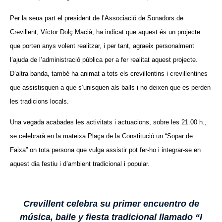
Per la seua part el president de l’Associació de Sonadors de
Crevillent, Víctor Dolç Macià, ha indicat que aquest és un projecte
que porten anys volent realitzar, i per tant, agraeix personalment
l’ajuda de l’administració pública per a fer realitat aquest projecte.
D’altra banda, també ha animat a tots els crevillentins i crevillentines
que assistisquen a que s’unisquen als balls i no deixen que es perden
les tradicions locals.
Una vegada acabades les activitats i actuacions, sobre les 21.00 h.,
se celebrarà en la mateixa Plaça de la Constitució un “Sopar de
Faixa” on tota persona que vulga assistir pot fer-ho i integrar-se en
aquest dia festiu i d’ambient tradicional i popular.
Crevillent celebra su primer encuentro de
música, baile y fiesta tradicional llamado “I