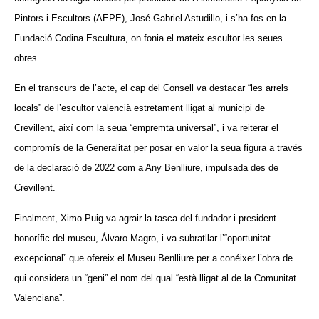
Pintors i Escultors (AEPE), José Gabriel Astudillo, i s’ha fos en la
Fundació Codina Escultura, on fonia el mateix escultor les seues
obres.
En el transcurs de l’acte, el cap del Consell va destacar “les arrels
locals” de l’escultor valencià estretament lligat al municipi de
Crevillent, així com la seua “empremta universal”, i va reiterar el
compromís de la Generalitat per posar en valor la seua figura a través
de la declaració de 2022 com a Any Benlliure, impulsada des de
Crevillent.
Finalment, Ximo Puig va agrair la tasca del fundador i president
honorífic del museu, Álvaro Magro, i va subratllar l’“oportunitat
excepcional” que ofereix el Museu Benlliure per a conéixer l’obra de
qui considera un “geni” el nom del qual “està lligat al de la Comunitat
Valenciana”.