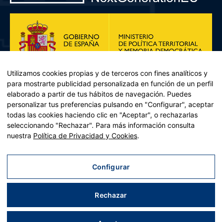
Utilizamos cookies propias y de terceros con fines analíticos y
para mostrarte publicidad personalizada en función de un perfil
elaborado a partir de tus hábitos de navegación. Puedes
personalizar tus preferencias pulsando en "Configurar", aceptar
todas las cookies haciendo clic en "Aceptar", o rechazarlas
seleccionando "Rechazar". Para más información consulta
Plan de Recuperación, Transformación y Resiliencia – Financiado por
nuestra
Política de Privacidad y Cookies
.
la Unión Europea << Next Generation EU>> Mecanismo de
Recuperación y resiliencia, establecido por el Reglamento (UE)
2021/241 del Parlamento Europeo y del Consejo, de 12 de febrero
Configurar
de 2021. Componente 11, Inversión 2 del PRTR gestionado por el
Ministerio de Política territorial.
Rechazar
Aviso legal
|
Política de privacidad
|
Política de cookies
|
Accesibilidad
|
Mapa web