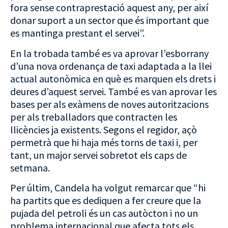
fora sense contraprestació aquest any, per així
donar suport a un sector que és important que
es mantinga prestant el servei”.
En la trobada també es va aprovar l’esborrany
d’una nova ordenança de taxi adaptada a la llei
actual autonòmica en què es marquen els drets i
deures d’aquest servei. També es van aprovar les
bases per als exàmens de noves autoritzacions
per als treballadors que contracten les
llicències ja existents. Segons el regidor, açò
permetrà que hi haja més torns de taxi i, per
tant, un major servei sobretot els caps de
setmana.
Per últim, Candela ha volgut remarcar que “hi
ha partits que es dediquen a fer creure que la
pujada del petroli és un cas autòcton i no un
problema internacional que afecta tots els