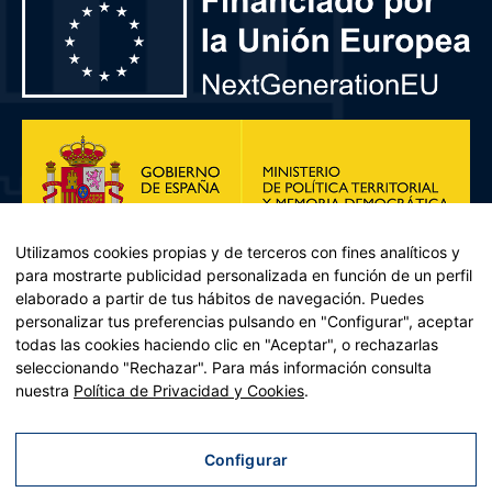
Utilizamos cookies propias y de terceros con fines analíticos y
para mostrarte publicidad personalizada en función de un perfil
elaborado a partir de tus hábitos de navegación. Puedes
personalizar tus preferencias pulsando en "Configurar", aceptar
todas las cookies haciendo clic en "Aceptar", o rechazarlas
seleccionando "Rechazar". Para más información consulta
Plan de Recuperación, Transformación y Resiliencia – Financiado por
nuestra
Política de Privacidad y Cookies
.
la Unión Europea << Next Generation EU>> Mecanismo de
Recuperación y resiliencia, establecido por el Reglamento (UE)
2021/241 del Parlamento Europeo y del Consejo, de 12 de febrero
Configurar
de 2021. Componente 11, Inversión 2 del PRTR gestionado por el