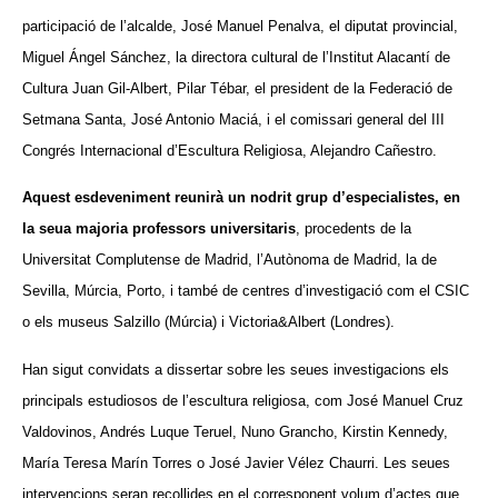
participació de l’alcalde, José Manuel Penalva, el diputat provincial,
Miguel Ángel Sánchez, la directora cultural de l’Institut Alacantí de
Cultura Juan Gil-Albert, Pilar Tébar, el president de la Federació de
Setmana Santa, José Antonio Maciá, i el comissari general del III
Congrés Internacional d’Escultura Religiosa, Alejandro Cañestro.
Aquest esdeveniment reunirà un nodrit grup d’especialistes, en
la seua majoria professors universitaris
, procedents de la
Universitat Complutense de Madrid, l’Autònoma de Madrid, la de
Sevilla, Múrcia, Porto, i també de centres d’investigació com el CSIC
o els museus Salzillo (Múrcia) i Victoria&Albert (Londres).
Han sigut convidats a dissertar sobre les seues investigacions els
principals estudiosos de l’escultura religiosa, com José Manuel Cruz
Valdovinos, Andrés Luque Teruel, Nuno Grancho, Kirstin Kennedy,
María Teresa Marín Torres o José Javier Vélez Chaurri. Les seues
intervencions seran recollides en el corresponent volum d’actes que